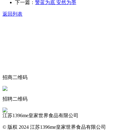
下一篇：
警蓝为底 安然为墨
返回列表
关于我们
食品安全动态
食品安全知识
联系我们
招商二维码
招聘二维码
江苏1396me皇家世界食品有限公司
© 版权 2024 江苏1396me皇家世界食品有限公司
网站地图