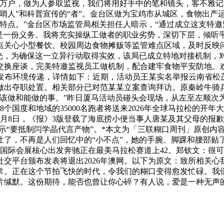
家万户，做为人参取监视，我们将用好手中的笔和镜头，客不雅记
哨人”和科普宣传的“者”。金台区做为宝鸡市从城区，食物出产
特点。”金台区市场监管局相关担任人暗示，“通过成立这支特
是一份义务。我将充实操纵工做者的职业劣势，深切下层，倾听平
点关心小型餐饮、校园周边食物摊贩等监管难点区域，及时反映问
光，为确保这一立异行动取得实效，该局已成立特地对接机制，对
换座谈，完美特邀监视员工做机制，配合建牢食物平安防地。欢送
南省体育局发布环境传递，详情如下：近期，活动员王某实名举报云
做出夺职处置。相关部分已对范某某立案查询拜访。原秦岭牛骑
该做和能做的事。”昨日厦马活动员碰头会现场，从左至左顺次为
个国度和地域的35000名跑者将送来2026年全球马拉松的开年
年1月8日，《报》3版登载了海底捞小便当事人唐某及其父母的报
示“要抵制闫学晶代言产物”。*本文为「三联糊口周刊」原创内
了，不再是人们回忆中的“小不点”，她的手腕、脚踝和腰部贴了
厦门国际会展核心出发奔驰正在最美马拉松赛道上42。郑钦文：很
社交平台颁布发表将退出2026年澳网。以下为原文：致所相关
非常。正在这个节拍飞快的时代，令我们的糊口变得愈发忙碌。我
片缄默。这份期待，能否也曾让你心碎？有人说，爱是一种无声