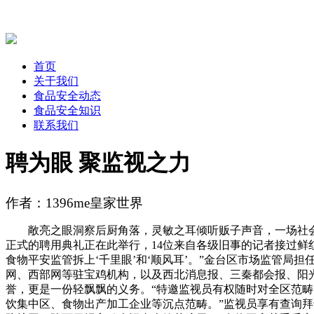
首页
关于我们
食品安全动态
食品安全知识
联系我们
聘为眼 聚监视之力
作者：1396me皇家世界
敞亮之眼洞察后厨角落，灵敏之耳倾听贩子声音，一场社会共
正式的聘用典礼正在此举行，14位来自各级旧事的记者接过鲜
食物平安监管拆上‘千里眼’和‘顺风耳’。”金台区市场监管
网、西部网等驻宝鸡机构，以及西北消息报、三秦都会报、阳
誉，更是一份轻飘飘的义务。“特邀监视员有权随时对全区范畴
饮集中区、食物出产加工企业等沉点范畴。”监视员享有查询拜