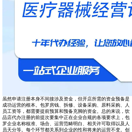
虽然申请注册本身不间接涉及资金，但开店所需的资金预备是
成功运营的根本。包罗房钱、拆修、设备采购、原料采购、人
员工资等，都需要提前预算和预备充脚的资金。总的来说，饮
品店代办注册的前提次要集中正在企业合规的各项要求上，包
罗企业名称核准、场合、运营范畴明白、相关许可取得以及人
员天分等。每个环节都关系到企业的性和将来的运营不变。创