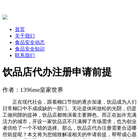
首页
关于我们
食品安全动态
食品安全知识
联系我们
饮品店代办注册申请前提
作者：1396me皇家世界
正在现代社会，跟着糊口节拍的逐步加速，饮品成为人们
日常糊口中不成或缺的一部门。无论是休闲放松的光阴，仍是
工做间隙的提神，饮品店都饰演着主要脚色。而正在如许充满
活力的城市，开设一家饮品店不只满脚了市场需求，也为创业
者供给了一个不错的选择。那么，饮品店代办注册需要合适哪
些前提呢？本文将为您细致解读相关的申请前提，帮帮成心愿