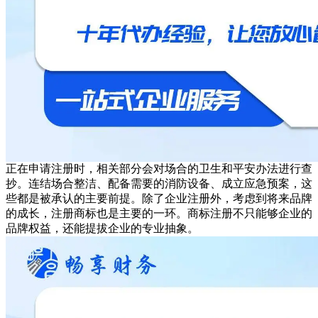
正在申请注册时，相关部分会对场合的卫生和平安办法进行查
抄。连结场合整洁、配备需要的消防设备、成立应急预案，这
些都是被承认的主要前提。除了企业注册外，考虑到将来品牌
的成长，注册商标也是主要的一环。商标注册不只能够企业的
品牌权益，还能提拔企业的专业抽象。