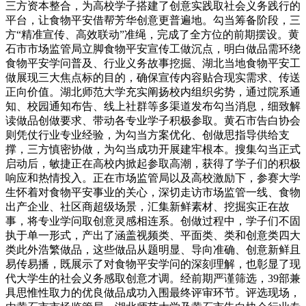
三方资本整合，为高校学子搭建了创意实践取社会义务践行的
平台，让食物平安借帮芳华创意更普遍地。勾当筹备阶段，三
方“精准宣传、高效联动”准绳，完成了全方位的前期摆设。黄
石市市场监管局立脚食物平安宣传工做沉点，明白做品需环绕
食物平安学问普及、行业义务故事挖掘、湖北当地食物平安工
做展现三大焦点标的目的，确保宣传内容贴合现实需求、传送
正向价值。湖北师范大学充实阐扬校内组织劣势，通过院系通
知、校园通知布告、线上社群等多渠道发布勾当消息，细致解
读做品创做要求、带动各专业学子积极参取。黄石市告白协会
则凭仗行业专业经验，为勾当方案优化、创做思指导供给支
撑，三方慎密协做，为勾当成功开展建牢根本。搜集勾当正式
启动后，敏捷正在高校内掀起参取高潮，获得了学子们的积极
响应和热情投入。正在市场监管局以及高校激励下，参赛大学
生怀着对食物平安事业的关心，深切走访市场监管一线、食物
出产企业、社区商超级场景，汇集新鲜素材、挖掘实正在故
事，将专业学问取创意灵感相连系。创做过程中，学子们不固
执于单一形式，产出了涵盖视频类、平面类、类和创意类四大
类此外浩繁做品，这些做品从题明显、导向准确、创意新鲜且
易传易播，既展示了对食物平安学问的深刻理解，也彰显了现
代大学生的社会义务感取创意才调。经前期严谨筛选，39部兼
具思惟性取力的优良做品成功入围最终评审环节。评选现场，