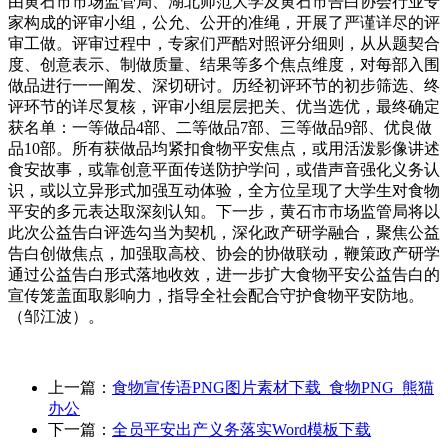
由黄石市市场监管局、湖北师范大学及黄石市告白协会行业专
家构成的评审小组，公允、公开的准绳，开展了严谨详尽的评
审工做。评审过程中，专家们严酷对照评分细则，从从题契合
度、创意表示、制做质量、结果等多个焦点维度，对每部入围
做品进行一一阐发、深切研讨。历经初评环节的初步筛选、终
评环节的详尽复核，评审小组层层把关、优当选优，最终确定
获名单：一等做品4部、二等做品7部、三等做品9部、优良做
品10部。所有获做品均紧扣食物平安焦点，或用活泼影像讲述
食安故事，或靠创意平面传送防护学问，或借声音强化义务认
识，或以立异形式加强互动体验，全方位呈现了大学生对食物
平安的多元表达取深刻认知。下一步，黄石市市场监管局将以
此次公益告白评选勾当为契机，深化政产研学融合，聚焦公益
告白创做焦点，加强取高校、协会的协做联动，鞭策政产研学
通过公益告白形式落地收效，进一步扩大食物平安公益告白的
宣传笼盖面取影响力，指导全社会配合守护食物平安防地。
（邹江波）。
上一篇：
食物宣传语PNG图片素材下载_食物PNG_熊猫
办公
下一篇：
全员平安出产义务落实Word模板下载