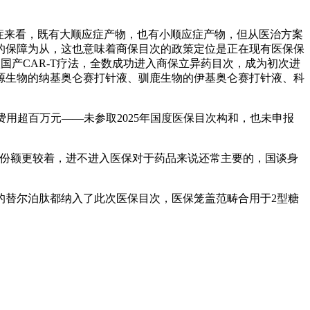
应症来看，既有大顺应症产物，也有小顺应症产物，但从医治方案
的保障为从，这也意味着商保目次的政策定位是正在现有医保保
国产CAR-T疗法，全数成功进入商保立异药目次，成为初次进
源生物的纳基奥仑赛打针液、驯鹿生物的伊基奥仑赛打针液、科
用超百万元——未参取2025年国度医保目次构和，也未申报
份额更较着，进不进入医保对于药品来说还常主要的，国谈身
的替尔泊肽都纳入了此次医保目次，医保笼盖范畴合用于2型糖