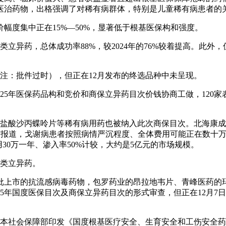
医治药物，出格强调了对稀有病群体，特别是儿童稀有病患者的
度集中正在15%—50%，显著低于根基医保构和强度。
类立异药，总体成功率88%，较2024年的76%较着提高。此
注：批件过时），但正在12月发布的终选品种中未呈现。
025年医保药品构和竞价和商保立异药目次价钱协商工做，12
酸沙丙蝶呤片等稀有病用药也被纳入此次商保目次。北海康成的
此前报道，戈谢病患者按照病情严沉程度、全体费用可能正在数十
30万一年、渗入率50%计较，大约是5亿元的市场规模。
一类立异药。
上市的抗流感病毒药物，包罗药业的昂拉地韦片、青峰医药的玛
25年国度医保目次及商保立异药目次的形式审查，但正在12月
社会保障部印发《国度根基医疗安全、生育安全和工伤安全药品