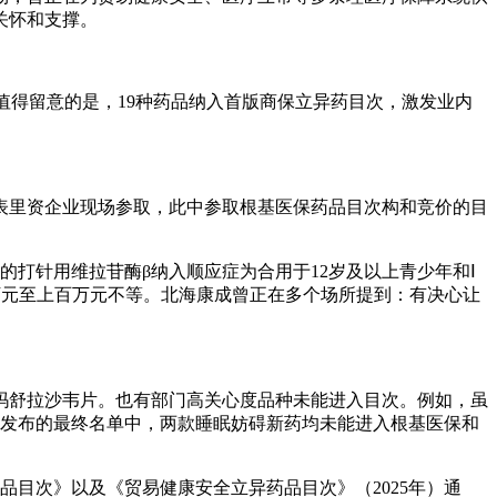
关怀和支撑。
外，值得留意的是，19种药品纳入首版商保立异药目次，激发业内
0家表里资企业现场参取，此中参取根基医保药品目次构和竞价的目
打针用维拉苷酶β纳入顺应症为合用于12岁及以上青少年和Ⅰ
万元至上百万元不等。北海康成曾正在多个场所提到：有决心让
舒拉沙韦片。也有部门高关心度品种未能进入目次。例如，虽
7日发布的最终名单中，两款睡眠妨碍新药均未能进入根基医保和
目次》以及《贸易健康安全立异药品目次》（2025年）通