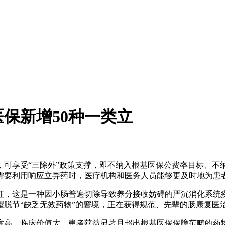
医保新增50种一类立
享受“三除外”政策支撑，即不纳入根基医保公费率目标、不
需要利用响应立异药时，医疗机构和医务人员能够更及时地为患
，这是一种因小肠普遍切除导致养分接收妨碍的严沉消化系统疾
望脱节“缺乏无效药物”的窘境，正在获得规范、先辈的肠康复医
高、临床价值大、患者获益显著且超出根基医保保障范畴的药物