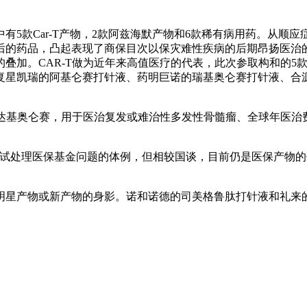
5款Car-T产物，2款阿兹海默产物和6款稀有病用药。从顺
后的药品，凸起表现了商保目次以保灾难性疾病的后期昂扬医治
叠加。CAR-T做为近年来高值医疗的代表，此次参取构和的5款
复星凯瑞的阿基仑赛打针液、药明巨诺的瑞基奥仑赛打针液、合
达基奥仑赛，用于医治复发或难治性多发性骨髓瘤、全球年医治费
。
处理医保基金问题的体例，但相较国谈，目前仍是医保产物的
明星产物或新产物的身影。诺和诺德的司美格鲁肽打针液和礼来