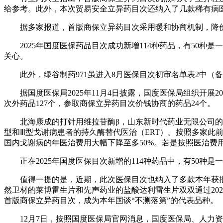
给参考。此外，本次贸易安全立异药目次还纳入了几款稀有病
据多家报道，首版商保立异药目次采用暖和协商机制，降价幅
2025年国度医保药品目次成功新增114种药品，有50种是一
关心。
此外，绿谷制药971虽进入8月医保目次初审名单表2中（备
据国度医保局2025年11月4日披露，国度医保局组织开展2
次外药品127个，参取商保立异药目次价钱协商的药品24个。
北海康成的打针用维拉苷酶β，山东新时代药业无限公司的盐
型和Ⅲ型戈谢病患者的持久酶替代医治（ERT）。按照多家
国内戈谢病的年医治费用大幅下降至多50%。若是按照医治费用
正在2025年国度医保目次新增的114种药品中，有50种是
值得一提的是，近期，此次医保目次也纳入了多款本年获批
然卫材的莱博雷生片和先声药业的盐酸达利雷生片双双通过20
首版商保立异药目次，成为本年国谈“不测落第”的代表品种。
12月7日，按照国度医保局官网消息，国度医保局、人力资本