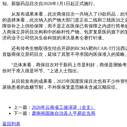
知。新版药品目次自2026年1月1日起正式施行。
从发布成果来看，此次商保目次一共纳入了19款药品，此中有
的选择来看，此次纳入的产物大部门是正在二线和三线医治之
障弥补之上供给保障，而不是正在医保已有保障之内进行简单的
入商保立异药目次构和中的标杆性产物。包罗复星医药旗下的
济药业子公司恺兴生命科技的泽沃基奥仑赛打针液。
还有传奇生物取强生结合开辟的BCMA靶向CAR-T疗法西
首版商保立异药目次，延续了其暂不寻求国内医保准入的策略
“总体来看，商保目次对于新药上市是利好，商保是测验考试
份对于准入很是环节。”上述人士指出。
从目前发布的成果看，2025年国度医保目次也有不少外资
尿病患者的血糖节制，不外医保笼盖范畴未含减沉顺应症。
上一篇：
2026年云南省工做演讲（全文）
下一篇：
肃南裕固族自治县人平易近当局
返回列表