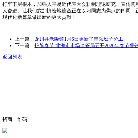
打牢下层根本，加强人平易近代表大会轨制理论研究、宣传阐
人奋进。让我们愈加慎密地连合正在以习同志为焦点的四周，
现代化新篇章做出新的更大贡献！
上一篇：
龙川县老隆镇1月6日更新了带领班子分工
下一篇：
护航春节 北海市市场监管局召开2026年春节餐
返回列表
关于我们
食品安全动态
食品安全知识
联系我们
招商二维码