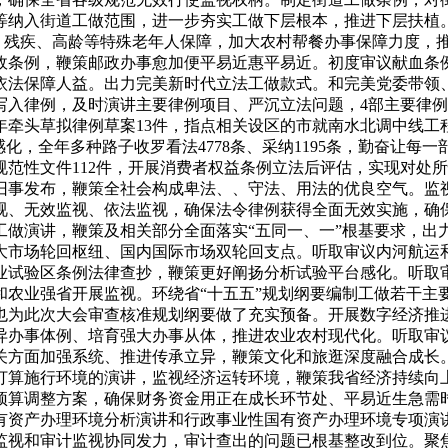
等纳入街道工做范围，进一步夯实工做下层根本，推进下层扶植。
能、残疾、高龄等特殊老年人保障，加大农村帮餐办事保障力度，
政条例，鞭策邮政办事愈加便平易近惠平易近。初度审议献血条
依法保障人益。出力完美新时代立法工做款式。和完美党委带领
写入律例，及时演讲主要律例项目、严沉立法问题，4部主要律
年牵头草拟律例草案13件，指点相关设区的市就南水北调中线工
化，全年多种路子收罗看法4778条、采纳1195条，勤奋让
类规范性文件112件，开展消费者权益条例立法后评估，实现对
行旧事发布，鞭策全社会构成卑法、、守法、用法的优良空气。监
视、无效监视、依法监视，确保法令律例获得全面无效实施，确
工做演讲，鞭策及相关部分全面落实“五同一、一”根基要求，出
大市场轮回枢纽、国内国际市场双轮回支点。听取审议内河航运
业试验区条例法律查抄，鞭策更好阐扬分析试验平台感化。听取
和农业强省开展监视。环绕省“十五五”规划纲要编制工做若干主
，也为此次大会审查核准规划纲要做了充实预备。开展数字经济
异办事体例、培育强大办事从体，推进农业农村现代化。听取审
关方面加强系统、推进传承立异，鞭策文化和旅逛深度融合成长
打算施行环境的演讲，监视经济运转环境，鞭策我省经济持续向
预算调整方案，确保财务资金用正在成长环节处、平易近生急需
有资产办理环境分析演讲和行政事业性国有资产办理环境专项演
监视和审计监视协同发力，审计查出的问题已根基整改到位。聚