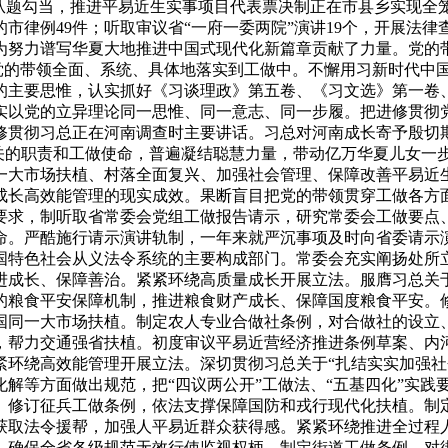
从题勾当，推进平易近生实事项目代表票决制正在市县乡实现全笼
的市律例49件；听取审议省“一府一委两院”演讲19个，开展法
次，为努力谱写华夏大地推进中国式现代化新篇章贡献了力量。党
保党的带领全面、系统、具体地落实到工做中。不懈用习新时代中
主要思惟，认实抓好《习谈理政》第五卷、《习文选》第一卷、《
切实以党的立异理论同一思惟、同一意志、同一步履。把进修贯
修贯彻习总正在河南调查时主要讲话。习总对河南成长寄予殷切期
为家机关的职责和工做使命，普遍凝结聪慧力量，带动亿万华夏儿女
一大市场扶植、村落全面复兴、加强社会管理、保障改善平易近
成长高效能管理的现实成效。果断盲目把党的带领贯穿工做各方
要求，制听取省常委会党组工做报告请示，研究常委会工做要点
命。严酷施行请示演讲轨制，一年来就严沉事项及时向省委请示演
国特色社会从义法令系统的主要构成部门。常委会充实阐扬处所
进成长、保障善治。紧紧环绕高质量成长开展立法。服膺习总关于
的粮食平安保障机制，推进粮食财产成长、保障国度粮食平安。
国同一大市场扶植。制定农人专业合做社条例，对合做社的设立
，帮力交通强省扶植。初度审议平易近营经济推进条例草案、内
紧环绕高效能管理开展立法。深切贯彻习总关于“扎结实实加强社
解等方面做出规范，把“四议两公开”工做法、“五基四化”实践要
。修订征兵工做条例，依法支撑保障国防和戎行现代化扶植。制
获取法令援帮，加强人平易近群众获得感。紧紧环绕推进全过程
，确保全省各级规范无效行使监视权柄。制定街道工做条例，对