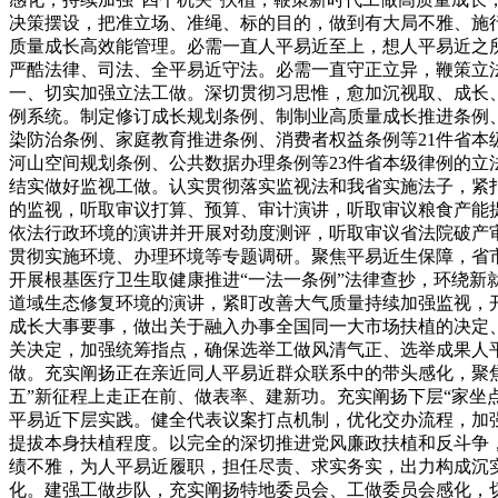
决策摆设，把准立场、准绳、标的目的，做到有大局不雅、施
质量成长高效能管理。必需一直人平易近至上，想人平易近之
严酷法律、司法、全平易近守法。必需一直守正立异，鞭策立
一、切实加强立法工做。深切贯彻习思惟，愈加沉视取、成长
例系统。制定修订成长规划条例、制制业高质量成长推进条例
染防治条例、家庭教育推进条例、消费者权益条例等21件省本
河山空间规划条例、公共数据办理条例等23件省本级律例的立
结实做好监视工做。认实贯彻落实监视法和我省实施法子，紧
的监视，听取审议打算、预算、审计演讲，听取审议粮食产能
依法行政环境的演讲并开展对劲度测评，听取审议省法院破产
贯彻实施环境、办理环境等专题调研。聚焦平易近生保障，省
开展根基医疗卫生取健康推进“一法一条例”法律查抄，环绕新
道域生态修复环境的演讲，紧盯改善大气质量持续加强监视，
成长大事要事，做出关于融入办事全国同一大市场扶植的决定
关决定，加强统筹指点，确保选举工做风清气正、选举成果人
做。充实阐扬正在亲近同人平易近群众联系中的带头感化，聚焦
五”新征程上走正在前、做表率、建新功。充实阐扬下层“家坐
平易近下层实践。健全代表议案打点机制，优化交办流程，加强
提拔本身扶植程度。以完全的深切推进党风廉政扶植和反斗争
绩不雅，为人平易近履职，担任尽责、求实务实，出力构成沉
化。建强工做步队，充实阐扬特地委员会、工做委员会感化，