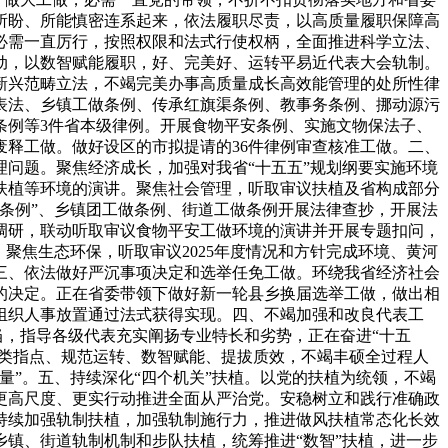
所盼、所能慎密连系起来，依法履职尽责，以高质量履职保障高
必需一直厉行，按照权限和法式行使权柄，全面推进科学立法、
动，以数智赋能履职，好、完美好、运转平易近代表大会轨制。
新兴范畴立法，不竭完美办事高质量成长高效能管理的处所性律
表法、乡镇工做条例、传承红旗渠条例、教事务条例、挪动源污
条例等3件省本级律例。开展食物平安条例、实施文物保法子、
废释工做。做好设区的市拟提请的36件律例审查核准工做。二、
问题。聚焦经济成长，加强对我省“十五五”规划纲要实施环境
扶植等环境的演讲。聚焦社会管理，听取审议扶植及省构成部分
条例”、乡镇团工做条例、街道工做条例开展法律查抄，开展法
调研，联动听取审议食物平安工做环境的演讲并开展专题扣问，
聚焦生态环保，听取审议2025年度情况和方针完成环境、黄河
三、依法做好严沉事项决定和选举任免工做。环绕我省经济社会
的决定。正在省委带领下做好新一轮县乡换届选举工做，做出相
组织人事放置通过法式获得实现。四、不竭加强和改良代表工
当，指导各级代表充实阐扬专业特长和劣势，正在奋进“十五
分类指点、规范运转、数智赋能、提拔质效，不竭丰硕全过程人
”。五、持续深化“四个机关”扶植。以党的扶植为统领，不竭
更高尺度、更实行动推进全面从严治党。安稳树立和践行准确政
持续加强轨制扶植，加强轨制施行力，推进做风扶植常态化长效
镇、街道轨制机制和步队扶植，统筹推进“数智”扶植，进一步