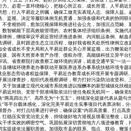
行力。必需一直环绕核心，把核心所正在、成长所需、人平易近
所想，行人平易近之所嘱，确保工做充实表现人志、保障人益。
法、监视、决定等履职体例无机贯通，加强各级和代表的协同联
、不变相协同，愈加沉视保障和推进社会公允，加强沉点范畴、
、数智赋能下层高效能管理的、农村集体经济组织条例、实施代
级律例，继续审议平易近营经济推进条例、内河航运条例、献血
法调研。及时跟进生态立法历程，做好我省相关处所性律例立改
扣全省成长不变大局和人平易近群众关心开展监视，出力鞭策处理
提拔、国有天然资本资产办理、债权办理、高能级科技立异平台
审讯、省查察院行政查察工做环境的演讲，就道交通平安“一法一
市县继续环绕养老办事联动开展医养连系办事系统扶植环境专题
就业形态劳动者权益保障、平易近办教育成长环境开展专题调研。
开展法律查抄，组织代表视察调研，帮力打好污染防治攻坚和。
、关于加速建立现代化城市系统推进以报酬本的新型城镇化扶植
平易近对劲。党管干部准绳取依法行使任免权无机同一，确保党
“两高四出力”、高昂无为“十五五”，持续深化提拔代表从题勾
点”等平台载体感化，深化完美平易近生实事项目代表票决制，
督办，对打点结果进行评价，确保议案“内容高质量、打点高质量
，扛稳压实管党治党义务，持续做好地方巡视反馈看法整改，以
实干求实效的稠密空气。巩固拓展深切贯彻地方八项进修教育，
切实提拔依法履职质效。加强取市县的联系、指点、联动，鞭策乡