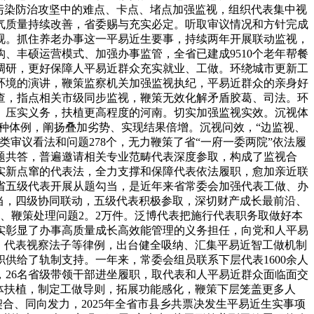
污染防治攻坚中的难点、卡点、堵点加强监视，组织代表集中视
气质量持续改善，省委赐与充实必定。听取审议情况和方针完成
视。抓住养老办事这一平易近生要事，持续两年开展联动监视，
结构、丰硕运营模式、加强办事监管，全省已建成9510个老年帮餐
调研，更好保障人平易近群众充实就业、工做。环绕城市更新工
环境的演讲，鞭策监察机关加强监视执纪，平易近群众的亲身好
查，指点相关市级同步监视，鞭策无效化解矛盾胶葛、司法。环
、压实义务，扶植更高程度的河南。切实加强监视实效。沉视体
多种体例，阐扬叠加劣势、实现结果倍增。沉视问效，“边监视、
类审议看法和问题278个，无力鞭策了省“一府一委两院”依法履
题共答，普遍邀请相关专业范畴代表深度参取，构成了监视合
实新点窜的代表法，全力支撑和保障代表依法履职，愈加亲近联
省五级代表开展从题勾当，是近年来省常委会加强代表工做、办
当，四级协同联动，五级代表积极参取，深切财产成长最前沿、
条、鞭策处理问题2。2万件。泛博代表把施行代表职务取做好本
实彰显了办事高质量成长高效能管理的义务担任，向党和人平易
、代表视察法子等律例，出台健全吸纳、汇集平易近智工做机制
供给了轨制支持。一年来，常委会组员联系下层代表1600余人
，26名省级带领干部进坐履职，取代表和人平易近群众面临面交
体扶植，制定工做导则，拓展功能感化，鞭策下层笼盖更多人
合、同向发力，2025年全省市县乡共票决发生平易近生实事项