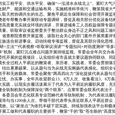
切实工程平安、供水平安、确保“一泓清水永续北上”。紧盯大气
化财产、能源和交通运输布局，实施精准科学依污，鞭策我省大
人取天然协调共生的生态。聚焦平易近生保障和社会管理开展监
025年环绕老年帮餐办事开展联动专题调研，督促及相关部分优化设备
进高质量充实就业环境的演讲，开展进城务工人员权益保障专题
质量。听取审议省监察委关于整治群众身边不正之风和问题工做
、省查察院查察开展监视，拔取社会关心的部门案件开展类案评
近族连合前进事业。启动扶植专项监视，督促及其部分强化思维
+立法”“代表视察+听取审议演讲”“专题扣问+对劲度测评”等
单”机制，紧盯沉点难点问题开展持续监视。常委会全年共交办各
委托开展的监视项目，认实组织省市县就主要议题协同联动、同
成长全过程人平易近的鞭策者、亲历者、实践者。常委会贯彻落
、结出累累硕果。以从题勾当为从线充实阐扬代表感化。组织全
抓手和无效载体。常委会聚焦“两高四出力”深化提拔代表从题勾
忧、办实事，全年共欢迎群众13。8万人次、收集看法3。6万
大实践，以现实步履活泼展示了代表为人平易近的履职风度，充
健全轨制机制为保障深化“两个联系”。点窜常委会联系代表法子
各委员会常态化联系专业范畴代表等轨制机制，为代表依法履职
视等勾当1200余人次。带领干部代表带头亲近联系人平易近群众
成效。以“家坐点”为依托丰硕下层实践。持续加强表达平台和载
展工做和代表履职的主要抓手，鞭策“干的”取“苍生盼的”高度契