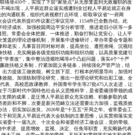
联络坐410个，实现了下层“家坐点”从无形笼盖到无效履职的改
下层不竭出现，人平易近群众逼实感遭到全过程人平易近就正在身
表的沟通联系，组织代表视察打点环境，听取审议省“一府两
次会议代表所提85件议案已审议完毕、1154件已全数办结。此
字经济成长、加强校园周边平安分析管理、推进老旧小区等一多
遵照。常委会全体把握、一体推进，勤奋打制让党安心、让人平
全笼盖的理论进修机制，开展集中进修研讨，举办常委会专题和
律和老实，凡事盲目同对标对表，提高坐位、遵照准绳、沉视结
身扶植，充实阐扬各级党组织功能和组织功能，以高质量党建引
学查改”，集中整治违规吃喝等4个凸起问题，落实4个“十严
风廉政扶植义务制，拧紧加固义务链条，持续强化严管严治，结
。出力提拔工做效能。树立抓下层、打根本的明显导向，加强对
体效能。加强轨制理论研究，推出一批理论研究和出彩工做。全
表、高校思政课教师、外国青年学生等27批475人次走进，让
在于习新时代中国特色社会从义思惟科学，是省委顽强带领的成
力支撑的成果，是泛博人平易近群众充实信赖、积极参取的成
些差距和不脚，次要是新兴范畴立法还需要出力加强，监视质效
，切实加以改良。2026年是“十五五”开局之年。省常委会工
关于和完美人平易近代表大会轨制的主要思惟，认实贯彻落实党
实省委十一届九次、十次全会和省委经济工做会议，党的带领、
，稳中求进、提质增效，监视、决定、任免等职责，充实阐扬代表
，做大工做，必需一直党的带领，不折不扣贯彻落实地方和省委