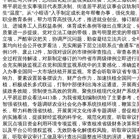
将平易近生实事项目代表票决制、街道居平易近议事会议轨制
生“温度”。从“小暗语”入手制定成长老年帮餐办事，强化失
职业教育条例，帮力培育高技强人才，推进就业创业。修订邮
法、进城务工人员权益条例、体育成长条例等做出点窜决定，
质量进一步提拔。党对立法工做的带领，旗号明显把党的带领
立项，严酷审议把关，协调严沉问题，勤奋凝结立法共识，全
案均向社会公开收罗看法，充实阐扬下层立法联系点“曲通车”感
例15件、废止12件，加强对设区的市律例审查指点，审查各
全过程宣传解读，对新制定修订的70件省市两级律例立即进
会充实阐扬监视正在党和国度监视系统中的主要感化，准确监
入办事全国同一大市场扶植开展监视。常委会听取审议省专项
响力、要素设置装备摆设力、财产合作力，加速扶植全国同一
植，积极成长多式联运，打制中部便利出海水运通道。开展商
拔政务效能，营制便当高效的营商。聚焦扶植现代化财产系统
人平易近群众看法4413条，为我省规划编制供给了主要参考
智强省扶植。专题调研农业社会化办事系统扶植环境，鞭策立
长，帮力科教强省扶植。开展黄河文化传承专题调研，督促相
的实施看法，提拔财经监视的科学化、规范化程度。听取审议
展沉点项目资金利用环境专项监视，审查核准省级财务决算和
以及平台公司债权监视，无效防备化解债权风险。听取审议国
富。听取审议审计工做及审计查出问题整改环境的演讲，鞭策