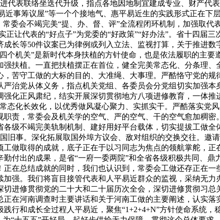
推进代表联络坐迭代升级，指点各地因地制宜建成专业、财产代表
“平易近事筹议屋”等一个个接地气、惠平易近生的实践形式正在
。常委会不竭完美“提、办、督、评”全流程闭环机制，加强取代
正让代表的“好点子”为党委的“好政策”“好办法”。省十四届三
济成长等50件议案已为律例或列入立法、监视打算，关于推进数
“四个机关”是新时代本身扶植的方针使命，也是依法履职的主要
加强扶植。一直把扶植摆正在首位，健全完美常态化、分条理、
心，苦守工做的大标的目的、大准绳、大事理。严酷恪守党的规
从严治党从体义务，指点机关党组、各委员会分党组切实加强本
强化正风肃纪，结实开展深切贯彻地方八项进修教育，一体推进“
植常态化长效化，以优秀做风凝心聚力、实抓实干。严酷落实党
视职责，常委会及机关学的空气、严的空气、干的空气愈加稠密
省各级不竭完美轨制机制、建好用好平台载体，切实提拔工做全
全国旧事。深化拓展取国外埠方议会、敌对组织的交换交往。邀请代
项工做取得的成就，底子正在于以习同志为焦点的领航掌舵，正
辛勤付出的成果，是省“一府一委两院”和全省各级积极共同、鼎
！正在总结成就的同时，我们也认识到，常委会工做还存正在一
加强。我们将盲目接管代表和人平易近群众的监视，采纳无力办法
深切进修贯彻党的二十大和二十届历次全会，深切进修贯彻习总
总正在河南调查时主要讲话和关于河南工做的主要阐述，认实落
践行和成长全过程人平易近，聚焦“1+2+4+N”方针使命系统
，为“十五五”开好局、起好步供给无力保障。贯彻这个总体要求