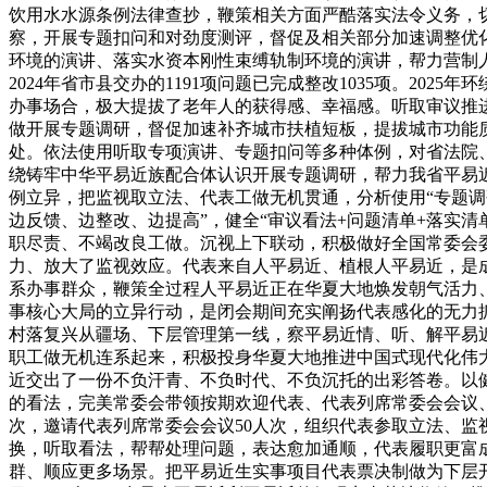
饮用水水源条例法律查抄，鞭策相关方面严酷落实法令义务，
察，开展专题扣问和对劲度测评，督促及相关部分加速调整优
环境的演讲、落实水资本刚性束缚轨制环境的演讲，帮力营制
2024年省市县交办的1191项问题已完成整改1035项。2
办事场合，极大提拔了老年人的获得感、幸福感。听取审议推
做开展专题调研，督促加速补齐城市扶植短板，提拔城市功能
处。依法使用听取专项演讲、专题扣问等多种体例，对省法院
绕铸牢中华平易近族配合体认识开展专题调研，帮力我省平易
例立异，把监视取立法、代表工做无机贯通，分析使用“专题调研
边反馈、边整改、边提高”，健全“审议看法+问题清单+落实清
职尽责、不竭改良工做。沉视上下联动，积极做好全国常委会
力、放大了监视效应。代表来自人平易近、植根人平易近，是
系办事群众，鞭策全过程人平易近正在华夏大地焕发朝气活力
事核心大局的立异行动，是闭会期间充实阐扬代表感化的无力
村落复兴从疆场、下层管理第一线，察平易近情、听、解平易近
职工做无机连系起来，积极投身华夏大地推进中国式现代化伟
近交出了一份不负汗青、不负时代、不负沉托的出彩答卷。以
的看法，完美常委会带领按期欢迎代表、代表列席常委会会议、
次，邀请代表列席常委会会议50人次，组织代表参取立法、监
换，听取看法，帮帮处理问题，表达愈加通顺，代表履职更富
群、顺应更多场景。把平易近生实事项目代表票决制做为下层开