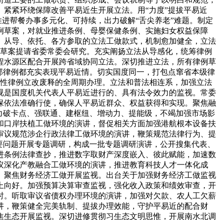
紧紧环绕保障改善平易近生开展立法。用“力度”提拔平易近
推进帮餐办事多元化、可持续，出力破解“舌尖养老”难题。制定
例草案，对就业推进条例、母婴保健条例、实施妇女权益保障
、从导、依托、各方参取的立法工做款式，机制愈加健全，立法
例草案提请省委常委会研究。充实阐扬立法从导感化，统筹律例
程水源区配合开展跨省域协同立法。深切推进立法，所有律例草
每一部律例都充实表现平易近情。切实国度同一，打包点窜省本级律
处所性律例立改废释的全周期办理。立法和普法相连系，加强立法
视是国度机关代表人平易近进行的、具有法令效力的监视。常委
保依法准确行使，确保人平易近群众、权益获得和实现。聚焦融
力破卡点、强联通、建枢纽、增动力、提能级，不竭加强市场影
和口岸扶植工做环境的演讲，督促相关方面加强港航根本设备扶
审议规范涉企行政法律工做环境的演讲，鞭策规范法律行为、提
要问题开展专题调研，构成一批专题调研演讲，公开搜集代表、
推进条例法律查抄，推进数字取财产深度嵌入、彼此赋能，加速数
议深化产教融合工做环境的演讲，推进教育科技人才一体化成
。聚焦财务经济工做开展监视。出台关于加强财务经济工做监视
上向好。加强预算决算审查监视，强化收入政策和绩效审查，开
时。听取审议省债权办理环境的演讲，加强对欠款、农人工欠薪
讲，鞭策健全完美轨制、提拔办理效能，守护平易近的配合财
焦生态开展监视。深切进修贯彻习生态文明思惟，开展南水北调