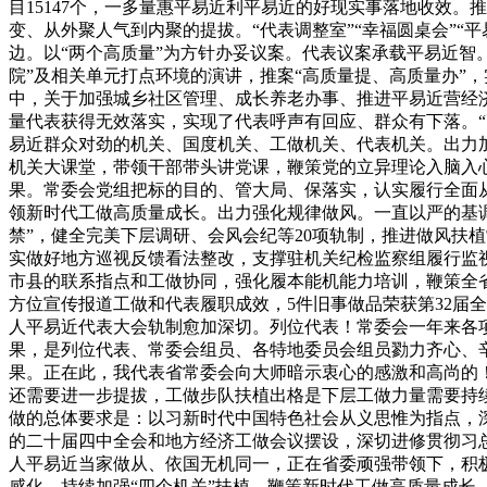
目15147个，一多量惠平易近利平易近的好现实事落地收效。
变、从外聚人气到内聚的提拔。“代表调整室”“幸福圆桌会”
边。以“两个高质量”为方针办妥议案。代表议案承载平易近智
院”及相关单元打点环境的演讲，推案“高质量提、高质量办”，实
中，关于加强城乡社区管理、成长养老办事、推进平易近营经
量代表获得无效落实，实现了代表呼声有回应、群众有下落。
易近群众对劲的机关、国度机关、工做机关、代表机关。出力
机关大课堂，带领干部带头讲党课，鞭策党的立异理论入脑入
果。常委会党组把标的目的、管大局、保落实，认实履行全面
领新时代工做高质量成长。出力强化规律做风。一直以严的基调
禁”，健全完美下层调研、会风会纪等20项轨制，推进做风扶
实做好地方巡视反馈看法整改，支撑驻机关纪检监察组履行监
市县的联系指点和工做协同，强化履本能机能力培训，鞭策全
方位宣传报道工做和代表履职成效，5件旧事做品荣获第32届
人平易近代表大会轨制愈加深切。列位代表！常委会一年来各
果，是列位代表、常委会组员、各特地委员会组员勠力齐心、
果。正在此，我代表省常委会向大师暗示衷心的感激和高尚的
还需要进一步提拔，工做步队扶植出格是下层工做力量需要持续
做的总体要求是：以习新时代中国特色社会从义思惟为指点，
的二十届四中全会和地方经济工做会议摆设，深切进修贯彻习
人平易近当家做从、依国无机同一，正在省委顽强带领下，积极
感化，持续加强“四个机关”扶植，鞭策新时代工做高质量成长