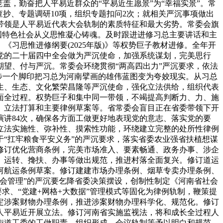
盖，勤奋把人平易近群众的“平易近生愿景”为“幸福实景”。常
律查抄、专题调研10项，组织专题扣问2次；就相关严沉事项做出
的带领是人平易近代表大会轨制的素质特征和最大劣势。常委会旗
国特色社会从义思惟凝心铸魂。及时跟进进修习总主要讲话和主
习思惟进修纲要(2025年版)》等权势巨子教材进修。全年开
彻党的二十届四中全会做为严沉使命，加强系统谋划，完美思行
望、付与严沉。常委会环绕贯彻“两高四出力”严沉要求，依法
一步一个脚印把习总为河南擘画的雄伟蓝图变为夸姣现实。从习总
生、生态、文化繁荣昌隆等严沉使命，强化立法供给，组织代表
面全过程。权势巨子和集中同一带领，不竭提高判断力、力、施
、立法打算和主要律例草案等。省常委会盲目正在省委带领下开
讲84次，确保各方面工做更好地表现党的意志、落实党的要
立法实施性、弥补性、摸索性功能，环绕建立完整的处所性律例
“扛牢粮食平安义务”的严沉要求，落实省委农业强省扶植想谋
修订优化营商条例，完美市场准入、要素畅通、政务办事、涉企
、运转、搀扶、办事等做出规范，推进村落全面复兴。修订道运
河航运条例草案。修订建建市场办理条例、烟草专卖办理条例、
会管理”的严沉要乞降省委决策摆设，创制性制定《河南省社会
求、“党建+网格+大数据”管理模式等固化为律例轨制，鞭策提
定涉案财物办理条例，推进涉案财物办理科学化、规范化。修订
人平易近开展立法。修订河南省实施监视法，将和成长全过程人
街道工委的工做职责、组织形成、会议轨制等予以明白和规范，