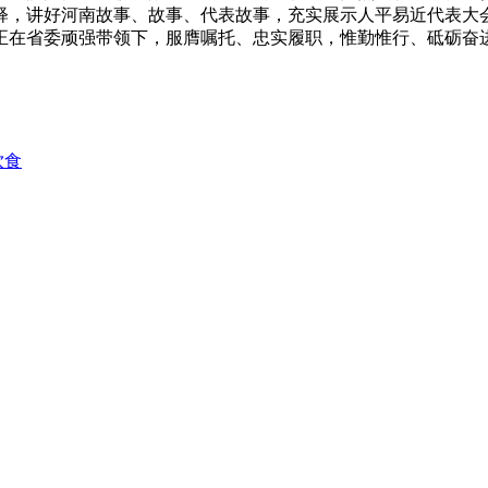
释，讲好河南故事、故事、代表故事，充实展示人平易近代表大会
正在省委顽强带领下，服膺嘱托、忠实履职，惟勤惟行、砥砺奋
饮食