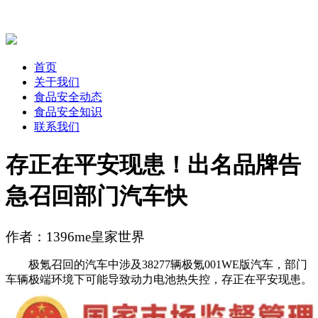
首页
关于我们
食品安全动态
食品安全知识
联系我们
存正在平安现患！出名品牌告
急召回部门汽车快
作者：1396me皇家世界
极氪召回的汽车中涉及38277辆极氪001WE版汽车，部门
车辆极端环境下可能导致动力电池热失控，存正在平安现患。