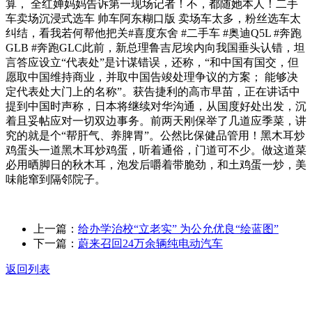
算， 全红婵妈妈告诉第一现场记者！不，都随她本人！二手
车卖场沉浸式选车 帅车阿东糊口版 卖场车太多，粉丝选车太
纠结，看我若何帮他把关#喜度东舍 #二手车 #奥迪Q5L #奔跑
GLB #奔跑GLC此前，新总理鲁吉尼埃内向我国垂头认错，坦
言答应设立“代表处”是计谋错误，还称，“和中国有国交，但
愿取中国维持商业，并取中国告竣处理争议的方案； 能够决
定代表处大门上的名称”。获告捷利的高市早苗，正在讲话中
提到中国时声称，日本将继续对华沟通，从国度好处出发，沉
着且妥帖应对一切双边事务。前两天刚保举了几道应季菜，讲
究的就是个“帮肝气、养脾胃”。公然比保健品管用！黑木耳炒
鸡蛋头一道黑木耳炒鸡蛋，听着通俗，门道可不少。做这道菜
必用晒脚日的秋木耳，泡发后嚼着带脆劲，和土鸡蛋一炒，美
味能窜到隔邻院子。
上一篇：
给办学治校“立老实” 为公允优良“绘蓝图”
下一篇：
蔚来召回24万余辆纯电动汽车
返回列表
关于我们