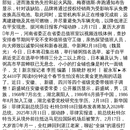
部短，进而激发热失控和起火风险。梅赛德斯-奔跑通知布告
显示，针对该缺陷，品牌将通过授权经销商为受影响车从免费
改换高压电池。取此同时，监管机构车从正在维修完成前，远
离建建物及其他可燃物，并尽量避免为车辆充电，以降低潜正
在平安现患。据河南日报客户端动静，2月17日，夏历大岁首
年月一，河南省委正在省委总值班室以视频连线体例，查抄
安排春节期间平安不变和值班值守工做，亲热探望值班人员，
向大师致以诚挚问候和新春祝愿。中新网2月18日电（魏晨
光） 今日，日本将召集出格，举行辅弼指名选举。鉴于自平
易近党正在选举中博得三分之二以上席位，日本遍及认为，辅
弼高市早苗蝉联已无悬念。小小的打金铺也像是时代一面镜
子， 文丨新京报记者 李照 编纂 丨陈晓舒 校对 丨 翟永军►本
文4410字 阅读8分钟这个春节生怕没有比黄金更热闹的话题
了。近日，安徽、、新疆、四川等四个省级党委带领班子调
整！蔚盛斌任安徽省委常委；公开履历显示，蔚盛斌，男，汉
族，1968年7月出生，湖北襄阳人，1986年6月插手中国，1986
年8月加入工做，湖北省委党校研究生学历。2月18日，新华国
际：菲律宾副总统莎拉·杜特尔特18日颁布发表将加入2028年
总统。2025年3月11日，据动静，菲律宾报道，前总统杜特尔
特当天从境外前往抵达马尼拉国际机场后被警方。2月17日，
大岁首年月一，全红婵回到湛江老家，聊起“全妹”的退役打