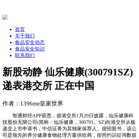
首页
关于我们
食品安全动态
食品安全知识
联系我们
新股动静 仙乐健康(300791SZ)
递表港交所 正在中国
作者：1396me皇家世界
智通财经APP获悉，据港交所1月29日披露，仙乐健康科
技股份无限公司(简称：仙乐健康，300791。SZ)向港交所从板
递交上市申请书，中信证券为其独家保荐人。据招股书，该公
司是领先的养分健康食物处理方案供给商，按照灼识征询数据