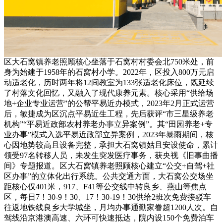
区大石窝镇养老照顾核心坐落于石窝村村委会北750米处，前
身为始建于1958年的石窝村小学。2022年，区投入800万元启
动适老化，历时两年将12间教室为133张适老化床位，既延续
了村落文化回忆，又融入了现代康养元素。核心采用“供给场
地+企业专业运营”的公帮平易近办模式，2023年2月正式运营
后，敏捷成为区沉点平易近生工程，先后获评“市三星级养老
机构”“平易近政部农村养老办事立异案例”。其“田园养老+专
业办事”模式入选平易近政部立异案例，2023年暴雨期间，核
心因地势较高且设备完整，承担大石窝镇姑且安设使命，累计
领受97名转移人员，未发生突发医疗事务，获央视《旧事曲播
间》专题报道。区大石窝镇养老照顾核心建立“公交+自驾+社
区办事”的立体化出行系统。公共交通方面，大石窝公交场坐
距核心仅401米，917、F41等公交线中转良乡、燕山等焦点
区，每日7！30-9！30、17！30-19！30供给2班次免费接驳车
往返地铁线良乡大学城坐，月均办事通勤家眷超1200人次。自
驾线沿京港澳高速、六环可快速抵达，院内设150个免费泊车