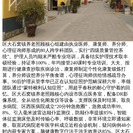
区大石窝镇养老照顾核心组建由执业医师、康复师、养分师、
心理征询师形成的80人跨学科团队，实行“四级质量管控系
统”。护理人员均颠末严酷专业培训，具备结实护理技术取丰
硕经验，持证率100%，年均接管240课时专业培训。大夫、按
期进行健康查抄取疾病诊治，康复师制定个性化康复锻炼打
算，养分师设想养分平衡食谱，心理征询师供给情感疏导办
事。90后护理从管李华已正在认知症照护范畴深耕六年，率领
团队通过“蒙特梭利认知症照”，用超乎春秋的耐心守护着的回
忆。区大石窝镇养老照顾核心内设市医点医务室，配备DR影
像系统、全从动生化阐发仪等设备，支撑医保及时结算。取良
乡病院、区西医病院成立“20分钟急救圈”，急救成功率99。
8%。引入毫米波雷达颠仆监测仪，防颠仆率提拔85%，智能
体征监测床垫及时传输心率、呼吸数据，非常环境立即通知家
眷。取宣武病院老年医学科成立近程会诊机制，疑问病例48小
时内获专家方案，脑健康数字疗法干涉无效率达85%。区大石