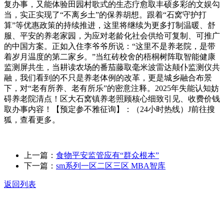
复办事，又能体验田园村歌式的生态疗愈取丰硕多彩的文娱勾
当，实正实现了“不离乡土”的保养胡想。跟着“石窝守护打
算”等优惠政策的持续推进，这里将继续为更多打制温暖、舒
服、平安的养老家园，为应对老龄化社会供给可复制、可推广
的中国方案。正如入住李爷爷所说：“这里不是养老院，是带
着岁月温度的第二家乡。”当红砖校舍的梧桐树阵取智能健康
监测屏共生，当耕读农场的番茄藤取毫米波雷达颠仆监测仪共
融，我们看到的不只是养老体例的改革，更是城乡融合布景
下，对“老有所养、老有所乐”的密意注释。2025年失能认知妨
碍养老院清点！区大石窝镇养老照顾核心细致引见、收费价钱
取办事内容！【预定参不雅征询】：（24小时热线）J前往搜
狐，查看更多。
上一篇：
食物平安监管应有“群众根本”
下一篇：
sm系列一区二区三区 MBA智库
返回列表
关于我们