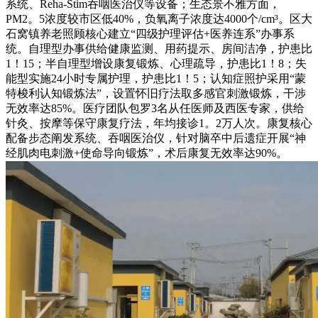
系统、Reha-Stim吞咽医治仪等设备；生态景不雅方面，
PM2。5浓度较市区低40%，负氧离子浓度达4000个/cm³。区大
石窝镇养老照顾核心建立“四级护理评估+医养连系”办事系
统。自理型办事供给健康监测、用药提示、房间洁净，护患比
1！15；半自理型增设康复锻炼、心理疏导，护患比1！8；失
能型实施24小时专属护理，护患比1！5；认知症照护采用“蒙
特梭利认知锻炼法”，设置怀旧疗法取多感官刺激锻炼，干涉
无效率达85%。医疗团队包罗3名从任医师及西医专家，供给
针灸、按摩等保守康复疗法，年均接诊1。2万人次。康复核心
配备步态阐发系统、吞咽医治仪，针对脑卒中后遗症开展“神
经肌肉电刺激+使命导向锻炼”，术后康复无效率达90%。