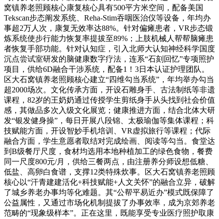
窝镇养老照顾核心康复核心具有500平方米空间，配备美国
Tekscan步态阐发系统、Reha-Stim吞咽医治仪等设备，年均办
事超2万人次，康复无效率达88%。针对偏瘫患者，VR步态锻
炼系统使步行能力恢复率提拔至89%；上肢机械人帮帮脑瘫患
者恢复手部功能。针对认知症，引入北师大认知神经科学国度
沉点尝试室研发的脑健康数字疗法，连系“石刻回忆”专项照护
项目，供给6D融合干涉系统，配备1！3日本认证护理团队。
区大石窝镇养老照顾核心建立“四维勾当系统”，年均举办勾当
超2000场次。文化传承方面，开设石雕身手、古法制纸等非遗
课程，82岁的王奶奶通过传授学生剪纸身手从头找到社会价值
感，其做品多次入级文化展览；健康推进方面，结合北体大研
发“银发健身操”，每日开展八段锦、太极瑜伽等集体课程；科
技赋能方面，开设智妙手机培训、VR虚拟旅行等课程；代际
融合方面，学生意愿者取结对完成绘画、阅读等勾当。食堂达
到B级餐厅尺度，食材均选用本地种植加工的绿色食物，餐费
同一尺度800元/月，供给三餐两点，由注册养分师设想低糖、
低盐、高卵白食谱，支撑12类特殊炊事。区大石窝镇养老照顾
核心以“汗青建建活化+科技赋能+人文关怀”的融合立异，破解
了城乡养老办事均等化难题。其“公帮平易近办”模式既保障了
公益属性，又通过市场化机制提拔了办事效率，成为京郊养老
范畴的“现象级样本”。正在这里，既能享受专业医疗照护取康