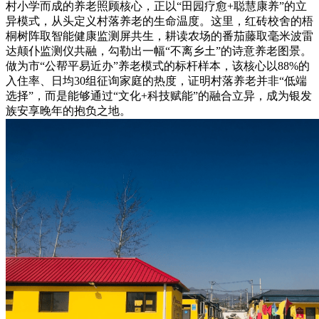
村小学而成的养老照顾核心，正以“田园疗愈+聪慧康养”的立
异模式，从头定义村落养老的生命温度。这里，红砖校舍的梧
桐树阵取智能健康监测屏共生，耕读农场的番茄藤取毫米波雷
达颠仆监测仪共融，勾勒出一幅“不离乡土”的诗意养老图景。
做为市“公帮平易近办”养老模式的标杆样本，该核心以88%的
入住率、日均30组征询家庭的热度，证明村落养老并非“低端
选择”，而是能够通过“文化+科技赋能”的融合立异，成为银发
族安享晚年的抱负之地。