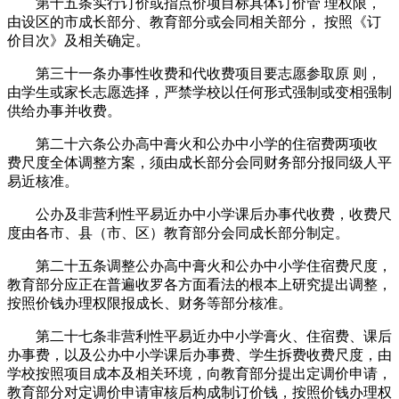
第十五条实行订价或指点价项目标具体订价管 理权限，
由设区的市成长部分、教育部分或会同相关部分， 按照《订
价目次》及相关确定。
第三十一条办事性收费和代收费项目要志愿参取原 则，
由学生或家长志愿选择，严禁学校以任何形式强制或变相强制
供给办事并收费。
第二十六条公办高中膏火和公办中小学的住宿费两项收
费尺度全体调整方案，须由成长部分会同财务部分报同级人平
易近核准。
公办及非营利性平易近办中小学课后办事代收费，收费尺
度由各市、县（市、区）教育部分会同成长部分制定。
第二十五条调整公办高中膏火和公办中小学住宿费尺度，
教育部分应正在普遍收罗各方面看法的根本上研究提出调整，
按照价钱办理权限报成长、财务等部分核准。
第二十七条非营利性平易近办中小学膏火、住宿费、课后
办事费，以及公办中小学课后办事费、学生拆费收费尺度，由
学校按照项目成本及相关环境，向教育部分提出定调价申请，
教育部分对定调价申请审核后构成制订价钱，按照价钱办理权