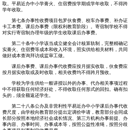
取。平易近办中小学膏火、住宿费按学期或学年收取，不得跨
学年收取。
第七条办事性收费项目包罗伙食费、校车办事费、补办证
卡工本费、课后办事费（限权利教育阶段）。寄宿制学校不得
对实行寄宿制办理年级的学生收取课后办事费。
第二十条中小学该当成立健全会计核算轨制，完整精确记
实膏火、住宿费等成本和收入环境，照实供给相关材料，共同
做好成本查询拜访或监审工做。
课后办事费、课后办事代收费应按月据实收取，伙食费应
按月据实收取或及时收取，相关收费均不得跨月预收。
学校为学生供给一般讲授以外的办事、代办相关事项过程
中不得获取任何经济好处，不得收取任何形式的回扣。确有扣
头的，须全额返还学生。
第二十八条公办及非营利性平易近办中小学课后办事代收
费尺度，由学校向教育部分提出定调价申请，教育部分会同成
长部分按照本地经济社会成长情况、第三方机构办事前提、办
事内容、办事时间、办事成本等，按照公益性准绳，按照分歧