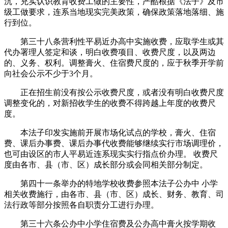
沉，充实认识教育收费工做的主要性，严酷根据《法子》及市
级工做要求，连系当地现实完美政策，确保政策落地落细、施
行到位。
第三十八条营利性平易近办高中实施收费，应取学生或其
代办署理人签定和谈，明白收费项目、收费尺度，以及两边
的、义务、权利。调整膏火、住宿费尺度的，应于秋季开学前
向社会公示不少于3个月。
正在招生前没有按公示收费尺度，或者没有明白收费尺度
调整变化的，对新招收学生的收费不得跨越上年度的收费尺
度。
本法子印发实施前开展市场化试点的学校，膏火、住宿
费、课后办事费、课后办事代收费能够继续实行市场调理价，
也可由设区的市人平易近连系现实实行指点价办理。 收费尺
度由各市、县（市、区）成长部分或会同相关部分制定。
第四十一条举办的特地学校收费参照本法子公办中 小学
相关收费施行，由各市、县（市、区）成长、财务、教育、司
法行政等部分按照各自职责分工进行办理。
第三十六条公办中小学住宿费及公办高中膏火按学期收