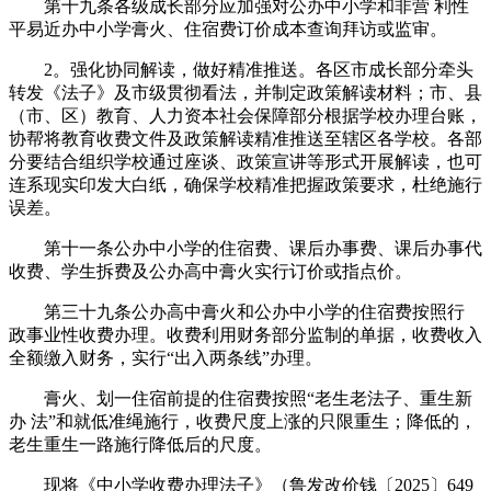
第十九条各级成长部分应加强对公办中小学和非营 利性
平易近办中小学膏火、住宿费订价成本查询拜访或监审。
2。强化协同解读，做好精准推送。各区市成长部分牵头
转发《法子》及市级贯彻看法，并制定政策解读材料；市、县
（市、区）教育、人力资本社会保障部分根据学校办理台账，
协帮将教育收费文件及政策解读精准推送至辖区各学校。各部
分要结合组织学校通过座谈、政策宣讲等形式开展解读，也可
连系现实印发大白纸，确保学校精准把握政策要求，杜绝施行
误差。
第十一条公办中小学的住宿费、课后办事费、课后办事代
收费、学生拆费及公办高中膏火实行订价或指点价。
第三十九条公办高中膏火和公办中小学的住宿费按照行
政事业性收费办理。收费利用财务部分监制的单据，收费收入
全额缴入财务，实行“出入两条线”办理。
膏火、划一住宿前提的住宿费按照“老生老法子、重生新
办 法”和就低准绳施行，收费尺度上涨的只限重生；降低的，
老生重生一路施行降低后的尺度。
现将《中小学收费办理法子》（鲁发改价钱〔2025〕649