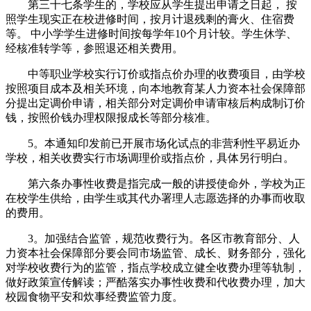
第三十七条学生的，学校应从学生提出申请之日起， 按
照学生现实正在校进修时间，按月计退残剩的膏火、住宿费
等。 中小学学生进修时间按每学年10个月计较。学生休学、
经核准转学等，参照退还相关费用。
中等职业学校实行订价或指点价办理的收费项目，由学校
按照项目成本及相关环境，向本地教育某人力资本社会保障部
分提出定调价申请，相关部分对定调价申请审核后构成制订价
钱，按照价钱办理权限报成长等部分核准。
5。本通知印发前已开展市场化试点的非营利性平易近办
学校，相关收费实行市场调理价或指点价，具体另行明白。
第六条办事性收费是指完成一般的讲授使命外，学校为正
在校学生供给，由学生或其代办署理人志愿选择的办事而收取
的费用。
3。加强结合监管，规范收费行为。各区市教育部分、人
力资本社会保障部分要会同市场监管、成长、财务部分，强化
对学校收费行为的监管，指点学校成立健全收费办理等轨制，
做好政策宣传解读；严酷落实办事性收费和代收费办理，加大
校园食物平安和炊事经费监管力度。