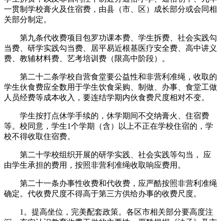
一贯制学校膏火及住宿费，由县（市、区）成长部分或会同相
关部分制定。
第九条代收费项目包罗功课本费、学生拆费、社会实践勾
当费、研学实践勾当费、居平易近根基医疗安全费、高中讲义
费、教辅材料费、艺考培训费（限高中阶段）。
第二十二条学校自营食堂要公益性和非营利准绳，收取的
学生伙食费应全数用于学生饮食采购、制做、办事、食堂工做
人员经费等成本收入，要连结学期内伙食费尺度相对不变。
学生按打点休学手续的，休学期间不交纳膏火、住宿费
等。校同意，学生1个学期（含）以上不正在学校住宿的，学
校不得收取住宿费。
第二十学校组织开展的研学实践、社会实践等勾当， 应
由学生承担的费用，按照非营利准绳收取响应费用。
第二十一条办事性收费和代收费，应严酷按照非营利准绳
确定。代收费尺度不得高于第三方供给办事的收费尺度。
1。提高坐位，完美配套政策。各区市相关部分要高度注