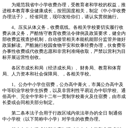
为规范我省中小学收费办理，受教育者和学校的权益，推
进根本教育事业健康成长，按照国度相关，制定《中小学收费
办理法子》。经省同意，现印发给你们，请认实贯彻施行。
4。压实从体义务，收费底线。各相关学校要切实履行收
费从体义务，严酷恪守教育收费法令律例及政策要求，健全内
部收费监视查抄机制，自动接管相关本能机能部分监管并做好
政策解读。严酷施行校园食物平安和炊事经费办理，伙食费等
办事性收费或代收费志愿和非营利准绳收取，严禁以营利为目
标开展运营性创收。
各区市成长和局（经济成长局）、财务局、教育和体育
局、人力资本和社会保障局、，各相关学校。
1。公办中小学住宿费，公办高中膏火，市属公办高中及
中等职业学校学生拆费，以及非营利性平易近办中职学校、通
俗高中、完全中学和十二年一贯制学校膏火及住宿费，由市成
长委或会同相关部分制定。
第二条本法子合用于行政区域内依法举办的全日 制通俗
中小学校（以下简称中小学）对学生的收费办理。