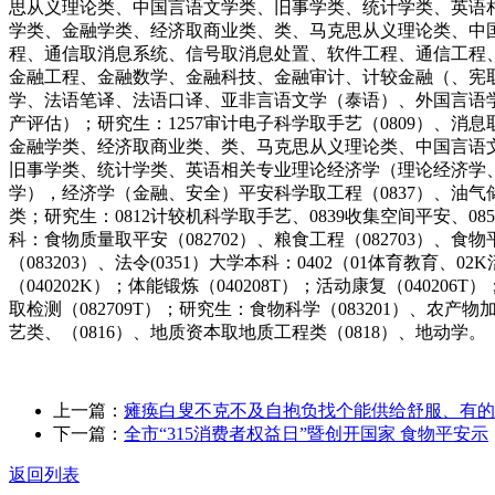
思从义理论类、中国言语文学类、旧事学类、统计学类、英语相关专业电子
学类、金融学类、经济取商业类、类、马克思从义理论类、中
程、通信取消息系统、信号取消息处置、软件工程、通信工程
金融工程、金融数学、金融科技、金融审计、计较金融（、宪
学、法语笔译、法语口译、亚非言语文学（泰语）、外国言语学及
产评估）；研究生：1257审计电子科学取手艺（0809）、消息取
金融学类、经济取商业类、类、马克思从义理论类、中国言语
旧事学类、统计学类、英语相关专业理论经济学（理论经济学
学），经济学（金融、安全）平安科学取工程（0837）、油气储运工程
类；研究生：0812计较机科学取手艺、0839收集空间平安、0854
科：食物质量取平安（082702）、粮食工程（082703）、食
（083203）、法令(0351）大学本科：0402（01体育教育、
（040202K）；体能锻炼（040208T）；活动康复（04020
取检测（082709T）；研究生：食物科学（083201）、农产物
艺类、（0816）、地质资本取地质工程类（0818）、地动学。
上一篇：
瘫痪白叟不克不及自抱负找个能供给舒服、有的
下一篇：
全市“315消费者权益日”暨创开国家 食物平安示
返回列表