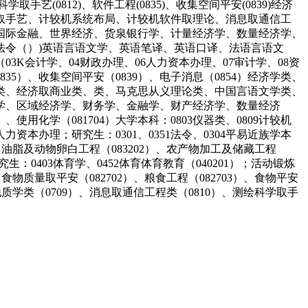
艺(0812)、软件工程(0835)、收集空间平安(0839)经济
取手艺、计较机系统布局、计较机软件取理论、消息取通信工
国际金融、世界经济、货泉银行学、计量经济学、数量经济学、
法令（）)英语言语文学、英语笔译、英语口译、法语言语文
K会计学、04财政办理、06人力资本办理、07审计学、08资
835）、收集空间平安（0839）、电子消息（0854）经济学类、
类、经济取商业类、类、马克思从义理论类、中国言语文学类、
学、区域经济学、财务学、金融学、财产经济学、数量经济
、使用化学（081704）大学本科：0803仪器类、0809计较机
人力资本办理；研究生：0301、0351法令、0304平易近族学本
食、油脂及动物卵白工程（083202）、农产物加工及储藏工程
究生：0403体育学、0452体育体育教育（040201）；活动锻炼
科：食物质量取平安（082702）、粮食工程（082703）、食物平安
、地质学类（0709）、消息取通信工程类（0810）、测绘科学取手