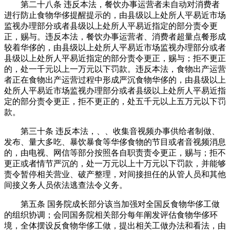
第二十八条 违反本法，餐饮办事运营者未自动对消费者
进行防止食物华侈提醒提示的，由县级以上处所人平易近市场
监视办理部分或者县级以上处所人平易近指定的部分责令更
正，赐与。违反本法，餐饮办事运营者、消费者超量点餐形成
较着华侈的，由县级以上处所人平易近市场监视办理部分或者
县级以上处所人平易近指定的部分责令更正，赐与；拒不更正
的，处一千元以上一万元以下罚款。违反本法，食物出产运营
者正在食物出产运营过程中形成严沉食物华侈的，由县级以上
处所人平易近市场监视办理部分或者县级以上处所人平易近指
定的部分责令更正，拒不更正的，处五千元以上五万元以下罚
款。
第三十条 违反本法，、、收集音视频办事供给者制做、
发布、量大多吃、暴饮暴食等华侈食物的节目或者音视频消息
的，由电视、网信等部分按照各自职责责令更正，赐与；拒不
更正或者情节严沉的，处一万元以上十万元以下罚款，并能够
责令暂停相关营业、破产整理，对间接担任的从管人员和其他
间接义务人员依法逃查法令义务。
第五条 国务院成长部分该当加强对全国反食物华侈工做
的组织协调；会同国务院相关部分每年阐发评估食物华侈环
境，全体摆设反食物华侈工做，提出相关工做办法和看法，由