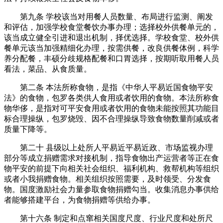
第九条 学校该当对用餐人员数量、布局进行监测、阐发
和评估，加强学校食堂餐饮办事办理；选择校外供餐单元的，
该当成立健全引进和退出机制，择优选择。学校食堂、校外供
餐单元该当加强精细化办理，按需供餐，改良供餐体例，科学
养分配餐，丰硕分歧规格配餐和口胃选择，按期听取用餐人员
看法，菜品、从食质量。
第二条 本法所称食物，是指《中华人平易近国食物平安
法》的食物，包罗各类供人食用或者饮用的食物。本法所称食
物华侈，是指对可平安食用或者饮用的食物未能按照其功能目
标合理操纵，包罗烧毁、因不合理操纵导致食物数量削减或者
质量下降等。
第二十 县级以上处所人平易近平易近政、市场监视办理
部分等成立捐赠需求对接机制，指导食物出产运营者等正在食
物平安的前提下向相关社会组织、福利机构、救帮机构等组织
或者小我捐赠食物。相关组织按照需要，及时领受、分发食
物。国度激励社会力量参取食物捐赠勾当。收集消息办事供给
者能够搭建平台，为食物捐赠等供给办事。
第十六条 制定和点窜相关国度尺度、行业尺度和处所尺