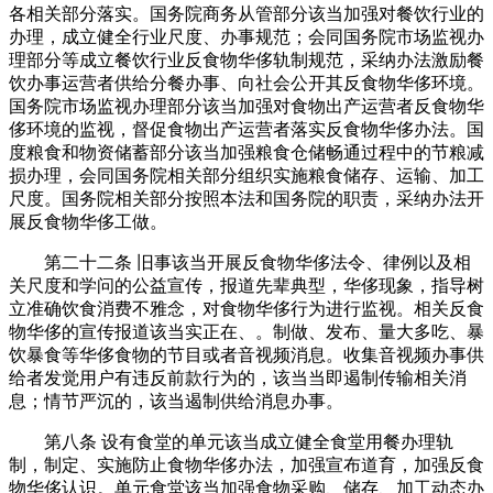
各相关部分落实。国务院商务从管部分该当加强对餐饮行业的
办理，成立健全行业尺度、办事规范；会同国务院市场监视办
理部分等成立餐饮行业反食物华侈轨制规范，采纳办法激励餐
饮办事运营者供给分餐办事、向社会公开其反食物华侈环境。
国务院市场监视办理部分该当加强对食物出产运营者反食物华
侈环境的监视，督促食物出产运营者落实反食物华侈办法。国
度粮食和物资储蓄部分该当加强粮食仓储畅通过程中的节粮减
损办理，会同国务院相关部分组织实施粮食储存、运输、加工
尺度。国务院相关部分按照本法和国务院的职责，采纳办法开
展反食物华侈工做。
第二十二条 旧事该当开展反食物华侈法令、律例以及相
关尺度和学问的公益宣传，报道先辈典型，华侈现象，指导树
立准确饮食消费不雅念，对食物华侈行为进行监视。相关反食
物华侈的宣传报道该当实正在、。制做、发布、量大多吃、暴
饮暴食等华侈食物的节目或者音视频消息。收集音视频办事供
给者发觉用户有违反前款行为的，该当当即遏制传输相关消
息；情节严沉的，该当遏制供给消息办事。
第八条 设有食堂的单元该当成立健全食堂用餐办理轨
制，制定、实施防止食物华侈办法，加强宣布道育，加强反食
物华侈认识。单元食堂该当加强食物采购、储存、加工动态办