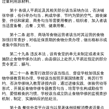
过量利用原材料。
第十 各级人平易近及其相关部分该当采纳办法，否决铺
张华侈，俭仆举办勾当，构成华侈、节约为荣的空气。婚丧嫁
娶、伴侣和家庭、商务勾当等需要用餐的，组织者、加入者该
当适度备餐、点餐，文明、健康用餐。
第十二条 超市、商场等食物运营者该当对其运营的食物
加强日常查抄，对临近保质期的食物分类办理，做出格标示或
者集中陈列出售。
第二十九条 违反本法，设有食堂的单元未制定或者未实
施防止食物华侈办法的，由县级以上处所人平易近指定的部分
责令更正，赐与。
第二十一条 教育行政部分该当指点、督促学校加强反食
物华侈教育和办理。学校该当按照开展国情教育，将厉行节
约、否决华侈纳入教育讲授内容，通过进修实践、体验劳动等
形式，开展反食物华侈专题教育勾当，培育学生构成勤俭节
约、爱惜粮食的习惯。学校该当成立防止食物华侈的监视查抄
机制，制定、实施响应的惩处法。
第十条 餐饮外卖平台该当以显著体例提醒消费者适量点