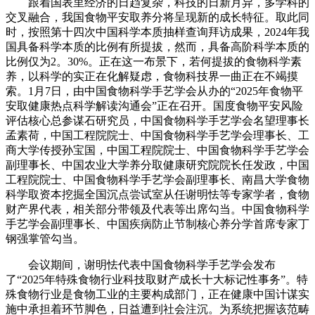
跟着国表里经济的日趋复杂，科技的日新月异，多学科的
交叉融合，我国食物平安取养分将呈现新的成长特征。取此同
时，按照第十四次中国科学本质抽样查询拜访成果，2024年我
国具备科学本质的比例有所提拔，然而，具备高阶科学本质的
比例仅为2。30%。正在这一布景下，若何提拔的食物科学素
养，以科学的实正在化解疑虑，食物科技界一曲正在不竭摸
索。1月7日，由中国食物科学手艺学会从办的“2025年食物平
安取健康热点科学解读沟通会”正在召开。国度食物平安风险
评估核心总参谋石研究员，中国食物科学手艺学会名望理事长
孟素荷，中国工程院院士、中国食物科学手艺学会理事长、工
商大学传授孙宝国，中国工程院院士、中国食物科学手艺学会
副理事长、中国农业大学养分取健康研究院院长任发政，中国
工程院院士、中国食物科学手艺学会副理事长、南昌大学食物
科学取资本挖掘全国沉点尝试室从任谢明怯等专家学者，食物
财产界代表，相关部分带领及代表等出席勾当。中国食物科学
手艺学会副理事长、中国疾病防止节制核心养分学首席专家丁
钢强掌管勾当。
会议期间，谢明怯代表中国食物科学手艺学会发布
了“2025年特殊食物行业科技取财产成长十大标记性事务”。特
殊食物行业是食物工业的主要构成部门，正在健康中国计谋实
施中承担着环节脚色，日益遭到社会注沉。为系统把握该范畴