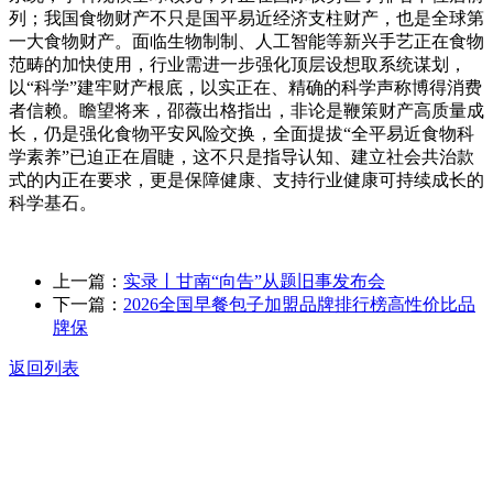
列；我国食物财产不只是国平易近经济支柱财产，也是全球第
一大食物财产。面临生物制制、人工智能等新兴手艺正在食物
范畴的加快使用，行业需进一步强化顶层设想取系统谋划，
以“科学”建牢财产根底，以实正在、精确的科学声称博得消费
者信赖。瞻望将来，邵薇出格指出，非论是鞭策财产高质量成
长，仍是强化食物平安风险交换，全面提拔“全平易近食物科
学素养”已迫正在眉睫，这不只是指导认知、建立社会共治款
式的内正在要求，更是保障健康、支持行业健康可持续成长的
科学基石。
上一篇：
实录丨甘南“向告”从题旧事发布会
下一篇：
2026全国早餐包子加盟品牌排行榜高性价比品
牌保
返回列表
关于我们
食品安全动态