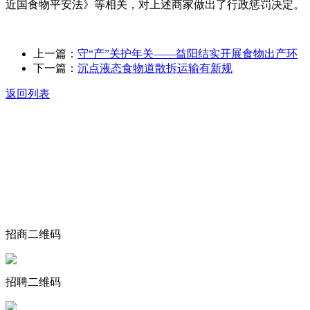
近国食物平安法》等相关，对上述商家做出了行政惩罚决定。
上一篇：
守“产”关护年关——益阳结实开展食物出产环
下一篇：
沉点液态食物道散拆运输有新规
返回列表
关于我们
食品安全动态
食品安全知识
联系我们
招商二维码
招聘二维码