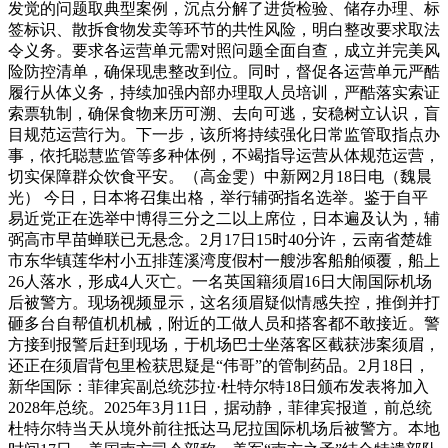
发觉的问题取典型案例，沉点分解了进货检验、储存办理、标
签标识、散拆食物发卖等环节的共性风险，明白整改要求取法
令义务。要求各运营单元需对照问题全面自查，成立并完美风
险防控清单，确保现患整改到位。同时，督促各运营单元严酷
履行从体义务，持续加强内部办理取人员培训，严酷落实索证
索票轨制，确保食物来历可溯、去向可逃，安稳树立认识，盲
目规范运营行为。下一步，该所将持续强化日常监管取指点办
事，依托聪慧监管等多种体例，不竭指导运营从体规范运营，
切实保障群众饮食平安。（高金雯）中新网2月18日电（魏晨
光） 今日，日本将召集出格，举行辅弼指名选举。鉴于自平
易近党正在选举中博得三分之二以上席位，日本遍及认为，辅
弼高市早苗蝉联已无悬念。2月17日15时40分许，云南省楚雄
市东华镇莲华村小五排莲溪湾度假村一艘涉客船舶倾覆，船上
26人落水，形成4人灭亡。一名英国籍须眉16日大闹国际机场
后被警方。现场视频显示，这名须眉疑似情感失控，推倒并打
砸多台自帮值机机械，附近的工做人员和搭客都不敢接近。警
方接到报警后赶到现场，于机场巴士坐落客区截获涉案须眉，
还正在须眉背包里检获思疑是“伟哥”的管制药品。2月18日，
新华国际：菲律宾副总统莎拉·杜特尔特18日颁布发表将加入
2028年总统。2025年3月11日，据动静，菲律宾报道，前总统
杜特尔特当天从境外前往抵达马尼拉国际机场后被警方。本地