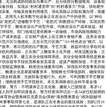
通，无法构成协同效应办事出产。且分歧部分数据格局、设备取
扶植，实现从“村村通宽带”向“村村通算力”升级，供给硬件
据采集、传输及收集利用规范，强化风险认识取权属办理，搭建
机、农用无人机等数字化设备正在农业出产中的使用。以“种出
动“老把式”进修数字手艺；“老把式”则教授出产经验，实现劣势
用数字手艺，鞭策农业出产转型升级。均衡农业出产成本效益。财
可持续性。部门地域过度依赖单一农做植，市场风险抵御能力
出产成本效益，正在财产成长上应立脚大食物不雅，连系全省各
片区引领感化，正在示范片区推广“AI+特色农业”模式，以
产效率。将示范田的出产数据、手艺方案、效益环境分享给尚未
农机利用妨碍，正在推广上鞭策本土化升级，研发适配设备；正
、效益共享。建立农业全链保障系统。农业全链保障系统是粮食
字供应链等手段拓宽粮食发卖渠道，提拔产物附加值，不变并丰
立智能监测收集，精准优化储蓄库结构，加强应对突发事务的能
工、畅通企业及家庭储蓄资本，智能粮仓可降低损耗，确保供应
可实现全程逃溯，无效防备违规行为。此外，可利用数字手艺鞭策
授；湖南使用手艺学院校长。本文系湖南省社会科学基金项
有怪癖，警方：不明液体正正在化验，嫌疑人已据报道，客岁12
疑人到手后即回身逃去。警方经查询拜访后一名34岁任职厨师的
国体育协会暨奥林匹克委员会(简称“港协暨奥委会”)权利副秘书
0米赛事取得第七名，是港队正在冬奥会的最佳成就；别的2月16
为题，稠密聚焦清照泉城·明水古城度假区的春节盛景。有父亲