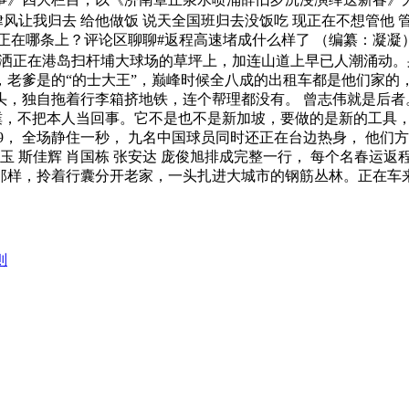
律风让我归去 给他做饭 说天全国班归去没饭吃 现正在不想管他 
正在哪条上？评论区聊聊#返程高速堵成什么样了 （编纂：凝凝）
阳光洒正在港岛扫杆埔大球场的草坪上，加连山道上早已人潮涌动
，老爹是的“的士大王”，巅峰时候全八成的出租车都是他们家的
，独自拖着行李箱挤地铁，连个帮理都没有。 曾志伟就是后者。
返璞，不把本人当回事。它不是也不是新加坡，要做的是新的工具
， 全场静住一秒， 九名中国球员同时还正在台边热身， 他们方
常冰玉 斯佳辉 肖国栋 张安达 庞俊旭排成完整一行， 每个名春
那样，拎着行囊分开老家，一头扎进大城市的钢筋丛林。正在车
则