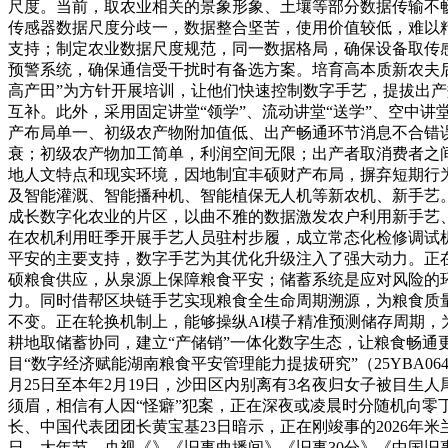
尺度。当前，取农业相关的景象形象、土壤等部分数据传输不
传感器数据尺度分歧一，数据整合坚苦，使用价值较低，难以精
支持；制定农业数据尺度规范，同一数据格局，确保设备取传
预警系统，确保通信受干扰时有备选方案。培育高本质新农夫后
高产田”为方针开展培训，让他们快速控制数字手艺，提拔出产效
互补。此外，采用固定讲堂“领学”、流动讲堂“送学”、空中讲
产布局单一、初级农产物附加值低、出产畅通环节消息不合错
衰；初级农产物加工简单，利润空间无限；出产者取消费者之
地人文特点和现实环境，因地制宜丰硕财产布局，摒弃短期行为
及智能灌溉、智能播种机、智能植保无人机等新农机、新手艺
成长数字化农业的片区，以曲不雅的数据激发农户利用新手艺
在农机利用旺季开展手艺人员驻村步履，成立常态化检修调试
平安的主要支持，数字手艺为其优化升级注入了强大动力。正
硕粮食供应，从泉源上保障粮食平安；储蓄系统是应对风险的
力。同时借帮区块链手艺实现粮食全生命周期溯源，为粮食质
不变。正在轮换机制上，能够操纵AI模子精准预测储存周期，
耕地取储蓄协同，建立“产储销”一体化数字生态，让粮食畅
目“数字经济赋能湖南粮食平安管理能力提拔研究”（25YBA
月25日至本年2月19日，沙田区内别离有3名夜归女子被目
须眉，相信有人因“怪癖”犯案，正在深夜或凌晨时分随机向零丁呈
长、中国代表团团长黄宝基23日暗示，正在刚竣事的2026年
日，大年节，央视《》《旧事曲播间》《旧事30分》《中国旧