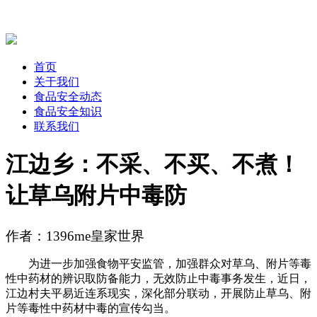
首页
关于我们
食品安全动态
食品安全知识
联系我们
江边乡：不采、不买、不煮！
让草乌附片中毒防
作者：1396me皇家世界
为进一步加强食物平安监管，加强群众对草乌、附片等毒
性中药材的辨识取防备能力，无效防止中毒事务发生，近日，
江边村夫平易近连系现实，深化部分联动，开展防止草乌、附
片等毒性中药材中毒的宣传勾当。