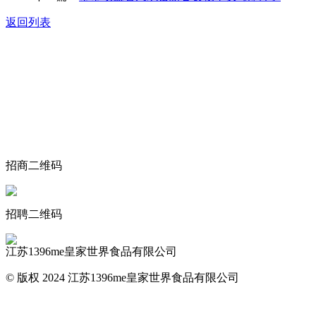
返回列表
关于我们
食品安全动态
食品安全知识
联系我们
招商二维码
招聘二维码
江苏1396me皇家世界食品有限公司
© 版权 2024 江苏1396me皇家世界食品有限公司
网站地图