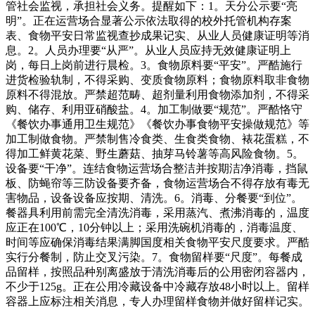
管社会监视，承担社会义务。提醒如下：1。天分公示要“亮
明”。正在运营场合显著公示依法取得的校外托管机构存案
表、食物平安日常监视查抄成果记实、从业人员健康证明等消
息。2。人员办理要“从严”。从业人员应持无效健康证明上
岗，每日上岗前进行晨检。3。食物原料要“平安”。严酷施行
进货检验轨制，不得采购、变质食物原料；食物原料取非食物
原料不得混放。严禁超范畴、超剂量利用食物添加剂，不得采
购、储存、利用亚硝酸盐。4。加工制做要“规范”。严酷恪守
《餐饮办事通用卫生规范》《餐饮办事食物平安操做规范》等
加工制做食物。严禁制售冷食类、生食类食物、裱花蛋糕，不
得加工鲜黄花菜、野生蘑菇、抽芽马铃薯等高风险食物。5。
设备要“干净”。连结食物运营场合整洁并按期洁净消毒，挡鼠
板、防蝇帘等三防设备要齐备，食物运营场合不得存放有毒无
害物品，设备设备应按期、清洗。6。消毒、分餐要“到位”。
餐器具利用前需完全清洗消毒，采用蒸汽、煮沸消毒的，温度
应正在100℃，10分钟以上；采用洗碗机消毒的，消毒温度、
时间等应确保消毒结果满脚国度相关食物平安尺度要求。严酷
实行分餐制，防止交叉污染。7。食物留样要“尺度”。每餐成
品留样，按照品种别离盛放于清洗消毒后的公用密闭容器内，
不少于125g。正在公用冷藏设备中冷藏存放48小时以上。留样
容器上应标注相关消息，专人办理留样食物并做好留样记实。