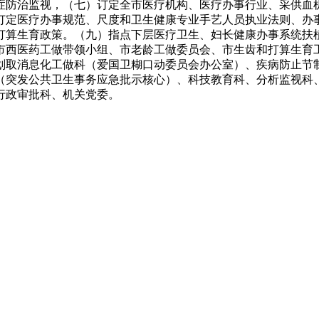
症防治监视，（七）订定全市医疗机构、医疗办事行业、采供血
订定医疗办事规范、尺度和卫生健康专业手艺人员执业法则、办
打算生育政策。（九）指点下层医疗卫生、妇长健康办事系统扶
市西医药工做带领小组、市老龄工做委员会、市生齿和打算生育
划取消息化工做科（爱国卫糊口动委员会办公室）、疾病防止节
（突发公共卫生事务应急批示核心）、科技教育科、分析监视科
行政审批科、机关党委。