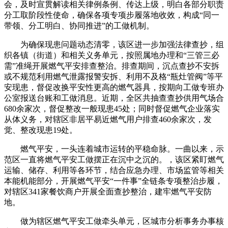
会，及时宣贯解读相关律例条例、传达上级，明白各部分职责
分工取阶段性使命，确保各项专项步履落地收效，构成“同一
带领、分工明白、协同推进”的工做机制。
为确保现患问题动态清零，该区进一步加强法律查抄，组
织各镇（街道）和相关义务单元，按照属地办理和“三管三必
需”准绳开展燃气平安排查整治。排查期间，沉点查抄不安拆
或不规范利用燃气泄露报警安拆、利用不及格“瓶灶管阀”等平
安现患，督促改换平安性更高的燃气器具，按期向工做专班办
公室报送台账和工做消息。近期，全区共抽查查抄供用气场合
680余家次，督促整改一般现患45处；同时督促燃气企业落实
从体义务，对辖区非居平易近燃气用户排查460余家次，发
觉、整改现患19处。
燃气平安，一头连着城市运转的平稳命脉。一曲以来，示
范区一直将燃气平安工做摆正在沉中之沉的。，该区紧盯燃气
运输、储存、利用等各环节，结合应急办理、市场监管等相关
本能机能部分，开展燃气平安“一件事”全链条专项整治步履，
对辖区341家餐饮商户开展全面查抄整治，建牢燃气平安防
地。
做为辖区燃气平安工做牵头单元，区城市分析事务办事核