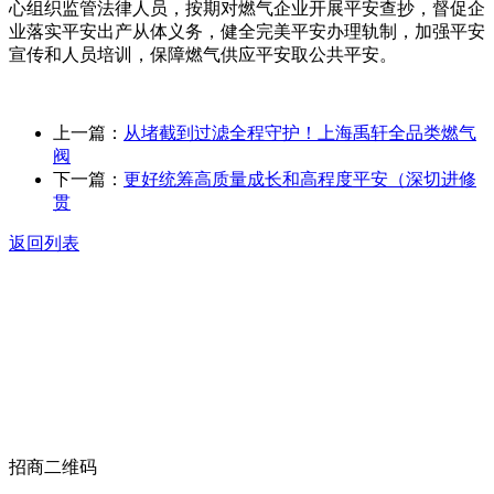
心组织监管法律人员，按期对燃气企业开展平安查抄，督促企
业落实平安出产从体义务，健全完美平安办理轨制，加强平安
宣传和人员培训，保障燃气供应平安取公共平安。
上一篇：
从堵截到过滤全程守护！上海禹轩全品类燃气
阀
下一篇：
更好统筹高质量成长和高程度平安（深切进修
贯
返回列表
关于我们
食品安全动态
食品安全知识
联系我们
招商二维码