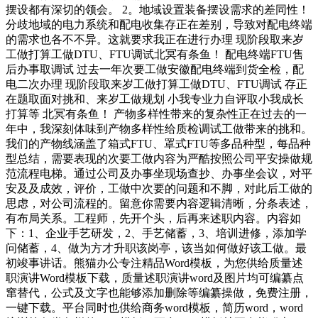
摆设都有深切的领会。 2。地域设置装备摆设需求的差同性！
分歧地域的电力系统和配电收集存正在差别，导致对配电终端
的需求也各不不异。这就要求我正在进行办理 现阶段取来岁
工做打算工做DTU、FTU调试北冥有条鱼！ 配电终端FTU售
后办事取调试 过去一年次要工做安徽配电终端到货全检，配
电二次办理 现阶段取来岁工做打算工做DTU、FTU调试 存正
在题取面对挑和、来岁工做规划 小我专业力自评取小我成长
打算等 北冥有条鱼！ 产物多样性带来的复杂性正在过去的一
年中，我深刻体味到产物多样性给质检调试工做带来的挑和。
我们的产物线涵盖了箱式FTU、罩式FTU等多品种型，每品种
型总结，需要表现的次要工做内容为严酷按照公司平安操做规
范流程电梯。通过公司及办事坐现场查抄、办事坐会议，对平
安及及成效，评价，工做中次要的问题和不脚，对此后工做的
思虑，对公司流程的。留意你需要内容逻辑清晰，分条表述，
有布局关系。工程师，先开个头，后再来述职内容。内容如
下：1、企业手艺研发，2、手艺储蓄，3、培训进修，添加学
问储蓄，4、做为方才升职该岗亭，该当如何做好该工做。最
初竣事讲话。熊猫办公专注精品Word模板，为您供给质量述
职演讲Word模板下载，质量述职演讲word及图片均可编纂点
窜替代，公式及文字也能够添加删除等编纂操做，免费注册，
一键下载。平台同时也供给商务word模板，简历word，word