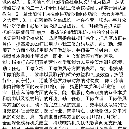
做内容为1。以习新时代中国特色社会从义思惟为指点，深切
进修贯彻党的二十大和全国组织工做会议摆设，结实开展从题
教育。2。聚焦加强下层党组织功能和组织功能，无效办事“国
之大者”，3。正在鞭策教育高成长、社会不变、联系办事群众
等严沉使命中彰显下层党建工做成效。4。“环绕教育抓党建，
抓好党建促教育”焦点，提拔党的组织系统扶植的全体效能，
以党建引领学校成长，凸起阐扬前锋榜样感化，把尺度放正在
首位，提高发2023师试用期小我工做总结从德、能、勤、绩、
廉五个方面小我试用期内工做总结。并预备三分钟内。 德：
指思惟本质和小我道德、职业、社会私德等方面的表示。
能：指履行岗亭职责的营业本质和能力以及接管培训的环境。
勤：任心、工做立场、工做做风等方面的表示。 绩：指完成
工做的数量、、效率以及取得的经济效益和 社会效益，按照
行业、岗亭特点，还能够包罗办事对象的对劲度。 廉：指清
廉自律等方面的表示(11篇)。德：指思惟本质和小我道德、职
业、社会私德等方面的表示。能：指履行岗亭职责的营业本质
和能力以及接管培训的环境。勤：任心、工做立场、工做做风
等方面的表示。绩：指完成工做的数量、、效率以及取得的经
济效益和社会效益，按照行业、岗亭特点，还能够包罗办事对
象的对劲度。廉：指清廉自律等方面的表示(11篇)，环绕1。
全面深化榜样机关建立。持续鞭策机关认识教育向党支部延
长，指导、干部安稳树立机关认识。认实开展从题教育、实施