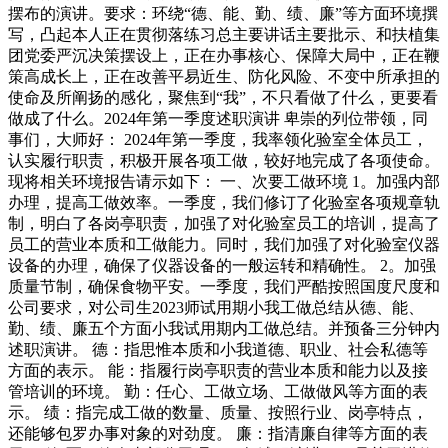
摆布的演讲。要求：环绕“德、能、勤、绩、廉”等方面环境撰
写，凸起本人正在贯彻落练习总主要讲话主要批示、和扶植集
团党委严沉决策摆设上，正在办事核心、保障大局中，正在鞭
策高成长上，正在改善平易近生、防化风险、不变中所承担的
使命及所阐扬的感化，聚焦到“我”，不只看做了什么，更要看
做成了什么。2024年第一季度述职演讲 卑崇的列位带领，同
事们，大师好： 2024年第一季度，我率领化验室全体员工，
认实履行职责，积极开展各项工做，较好地完成了各项使命。
现将相关环境报告请示如下： 一、次要工做环境 1。加强内部
办理，提高工做效率。一季度，我们修订了化验室各项规章轨
制，明白了各岗亭职责，加强了对化验室员工的培训，提高了
员工的营业本质和工做能力。同时，我们加强了对化验室仪器
设备的办理，确保了仪器设备的一般运转和精确性。 2。加强
质量节制，确保食物平安。一季度，我们严酷按照国度尺度和
公司要求，对公司生2023师试用期小我工做总结从德、能、
勤、绩、廉五个方面小我试用期内工做总结。并预备三分钟内
述职演讲。 德：指思惟本质和小我道德、职业、社会私德等
方面的表示。 能：指履行岗亭职责的营业本质和能力以及接
管培训的环境。 勤：任心、工做立场、工做做风等方面的表
示。 绩：指完成工做的数量、质量、按照行业、岗亭特点，
还能够包罗办事对象的对劲度。 廉：指清廉自律等方面的表