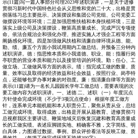
示(11篇)写一篇人事部分司理2023年述职演讲，一是关于进修
贯彻习新时代中国特色社会从义思惟和党的二十大，出格是贯
彻落练习总主要批示、决策摆设和集团公司党组、公司党委工
做摆设环境等环境；二是加强思惟扶植和本身扶植环境，三是
落实上级公司及决策摆设，鞭策高质量成长、完成严沉专项使
命、依法合规治企和强化办理、推进实施人才强企工程等方面
阐扬感化环境。四是加强做风扶植和清廉自律环境从德、能、
勤、绩、廉五个方面小我试用期内工做总结。并预备三分钟内
述职演讲。德：指思惟本质和小我道德、职业、能：指履行岗
亭职责的营业本质和能力以及接管培训的环境。勤：任心、工
做立场、工做做风等方面的表示。绩：指完成工做的数量、质
量、效率以及取得的经济效益和社会效益，按照行业、岗亭特
点，还能够包罗办事对象的对劲度。廉：指清廉自律等方面的
表示(11篇)请为一名长儿园园长学年工做总结，需要表现的次
要工做内容为述职演讲。一、述德 二、述职 （一）年度沉点
方针使命完成环境（不少于3项沉点使命） 根据年度工做方
针，连系单元本能机能和本人职责分工，聚焦从责从业，总结
工做完成环境、取得成效，出格是开展从题教育、进修贯彻习
总视察我区主要讲话、鞭策地域灾后恢复沉建和教育高质量成
长的工做实绩。表述应脚踏实地、精确客不雅，文字简练、明
白具体，力图通过数据、事例、群众评价看法等反映工做、质
量效益。（每项工做完成环境不跨越300字）