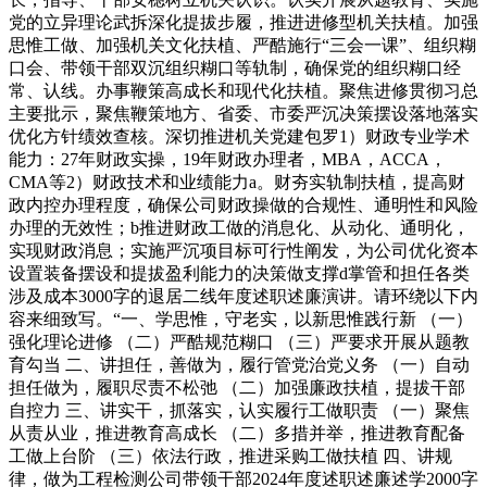
党的立异理论武拆深化提拔步履，推进进修型机关扶植。加强
思惟工做、加强机关文化扶植、严酷施行“三会一课”、组织糊
口会、带领干部双沉组织糊口等轨制，确保党的组织糊口经
常、认线。办事鞭策高成长和现代化扶植。聚焦进修贯彻习总
主要批示，聚焦鞭策地方、省委、市委严沉决策摆设落地落实
优化方针绩效查核。深切推进机关党建包罗1）财政专业学术
能力：27年财政实操，19年财政办理者，MBA，ACCA，
CMA等2）财政技术和业绩能力a。财夯实轨制扶植，提高财
政内控办理程度，确保公司财政操做的合规性、通明性和风险
办理的无效性；b推进财政工做的消息化、从动化、通明化，
实现财政消息；实施严沉项目标可行性阐发，为公司优化资本
设置装备摆设和提拔盈利能力的决策做支撑d掌管和担任各类
涉及成本3000字的退居二线年度述职述廉演讲。请环绕以下内
容来细致写。“一、学思惟，守老实，以新思惟践行新 （一）
强化理论进修 （二）严酷规范糊口 （三）严要求开展从题教
育勾当 二、讲担任，善做为，履行管党治党义务 （一）自动
担任做为，履职尽责不松弛 （二）加强廉政扶植，提拔干部
自控力 三、讲实干，抓落实，认实履行工做职责 （一）聚焦
从责从业，推进教育高成长 （二）多措并举，推进教育配备
工做上台阶 （三）依法行政，推进采购工做扶植 四、讲规
律，做为工程检测公司带领干部2024年度述职述廉述学2000字