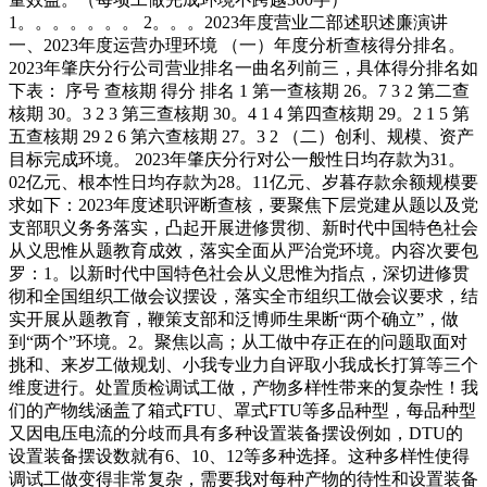
1。。。。。。。 2。。。2023年度营业二部述职述廉演讲
一、2023年度运营办理环境 （一）年度分析查核得分排名。
2023年肇庆分行公司营业排名一曲名列前三，具体得分排名如
下表： 序号 查核期 得分 排名 1 第一查核期 26。7 3 2 第二查
核期 30。3 2 3 第三查核期 30。4 1 4 第四查核期 29。2 1 5 第
五查核期 29 2 6 第六查核期 27。3 2 （二）创利、规模、资产
目标完成环境。 2023年肇庆分行对公一般性日均存款为31。
02亿元、根本性日均存款为28。11亿元、岁暮存款余额规模要
求如下：2023年度述职评断查核，要聚焦下层党建从题以及党
支部职义务务落实，凸起开展进修贯彻、新时代中国特色社会
从义思惟从题教育成效，落实全面从严治党环境。内容次要包
罗：1。以新时代中国特色社会从义思惟为指点，深切进修贯
彻和全国组织工做会议摆设，落实全市组织工做会议要求，结
实开展从题教育，鞭策支部和泛博师生果断“两个确立”，做
到“两个”环境。2。聚焦以高；从工做中存正在的问题取面对
挑和、来岁工做规划、小我专业力自评取小我成长打算等三个
维度进行。处置质检调试工做，产物多样性带来的复杂性！我
们的产物线涵盖了箱式FTU、罩式FTU等多品种型，每品种型
又因电压电流的分歧而具有多种设置装备摆设例如，DTU的
设置装备摆设数就有6、10、12等多种选择。这种多样性使得
调试工做变得非常复杂，需要我对每种产物的待性和设置装备