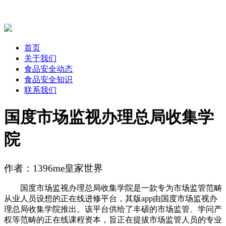
首页
关于我们
食品安全动态
食品安全知识
联系我们
国度市场监视办理总局收集学
院
作者：1396me皇家世界
国度市场监视办理总局收集学院是一款专为市场监管范畴
从业人员设想的正在线进修平台，其版app由国度市场监视办
理总局收集学院推出。该平台供给了丰硕的市场监管、学问产
权等范畴的正在线课程资本，旨正在提拔市场监管人员的专业