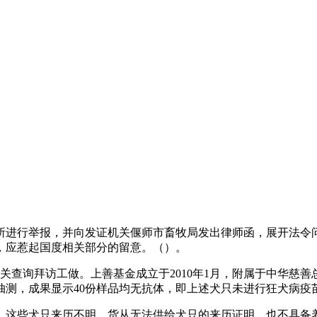
进行举报，并向发证机关偃师市畜牧局发出律师函，展开法令问
，应惹起国度相关部分的留意。（）。
查询拜访工做。上善基金成立于2010年1月，附属于中华慈
抽测，成果显示40份样品均无抗体，即上述犬只未进行狂犬病疫
这些犬只来历不明，货从无法供给犬只的来历证明，也不具备养