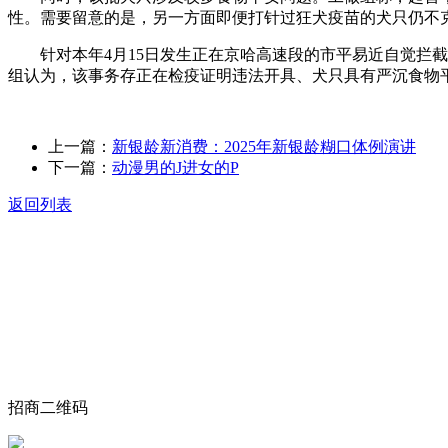
性。需要留意的是，另一方面即便打针过狂犬疫苗的犬只仍不
针对本年4月15日发生正在京哈高速段的市平易近自觉拦截
组认为，该事务存正在检疫证明违法开具、犬只具有严沉食物
上一篇：
新银龄新消费：2025年新银龄糊口体例演讲
下一篇：
动漫男的J进女的P
返回列表
关于我们
食品安全动态
食品安全知识
联系我们
招商二维码