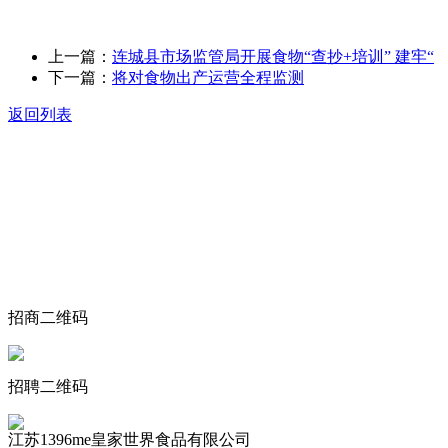
上一篇：
连城县市场监管局开展食物“查抄+培训” 建牢“
下一篇：
将对食物出产运营全程监测
返回列表
关于我们
食品安全动态
食品安全知识
联系我们
招商二维码
招聘二维码
江苏1396me皇家世界食品有限公司