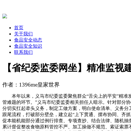
首页
关于我们
食品安全动态
食品安全知识
联系我们
【省纪委监委网坐】精准监视
作者：1396me皇家世界
本年以来，义马市纪委监委聚焦群众“舌尖上的平安”精准发
管难题的环节。”义马市纪委监委相关担任人暗示。针对部分协
分切实扛起牵头义务，制定工做方案，明白使命清单、义务分
跟尾流程，打破部分壁垒，建立起“上下贯通、摆布协同、齐
促本能机能部分通过例行排查、专项查抄、结合法律、随机抽
累计督促整改食物原料管控不严、加工操做不规范、索证索票不