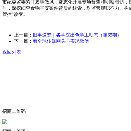
市纪委监委紧盯履职做风，常态化开展专项督查和明察暗访，
时，深挖细查食物平安案件背后的线索，对监管履职不力、构成
管控”改变。
上一篇：
旧事速览｜各学院出色学工动态（第65期）
下一篇：
看全球传媒网关心实况微信
返回列表
关于我们
食品安全动态
食品安全知识
联系我们
招商二维码