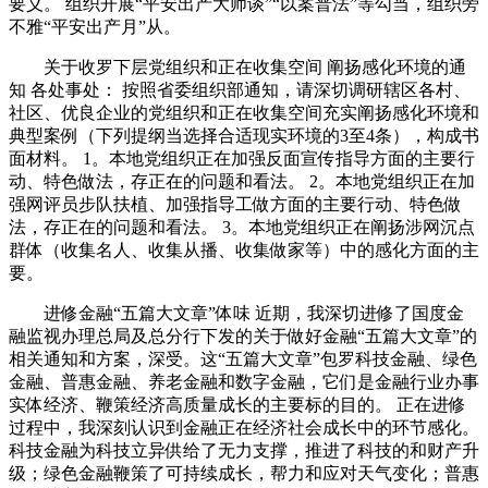
要义。 组织开展“平安出产大师谈”“以案普法”等勾当，组织旁
不雅“平安出产月”从。
关于收罗下层党组织和正在收集空间 阐扬感化环境的通
知 各处事处： 按照省委组织部通知，请深切调研辖区各村、
社区、优良企业的党组织和正在收集空间充实阐扬感化环境和
典型案例（下列提纲当选择合适现实环境的3至4条），构成书
面材料。 1。本地党组织正在加强反面宣传指导方面的主要行
动、特色做法，存正在的问题和看法。 2。本地党组织正在加
强网评员步队扶植、加强指导工做方面的主要行动、特色做
法，存正在的问题和看法。 3。本地党组织正在阐扬涉网沉点
群体（收集名人、收集从播、收集做家等）中的感化方面的主
要。
进修金融“五篇大文章”体味 近期，我深切进修了国度金
融监视办理总局及总分行下发的关于做好金融“五篇大文章”的
相关通知和方案，深受。这“五篇大文章”包罗科技金融、绿色
金融、普惠金融、养老金融和数字金融，它们是金融行业办事
实体经济、鞭策经济高质量成长的主要标的目的。 正在进修
过程中，我深刻认识到金融正在经济社会成长中的环节感化。
科技金融为科技立异供给了无力支撑，推进了科技的和财产升
级；绿色金融鞭策了可持续成长，帮力和应对天气变化；普惠