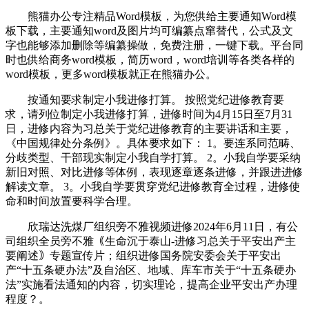
熊猫办公专注精品Word模板，为您供给主要通知Word模
板下载，主要通知word及图片均可编纂点窜替代，公式及文
字也能够添加删除等编纂操做，免费注册，一键下载。平台同
时也供给商务word模板，简历word，word培训等各类各样的
word模板，更多word模板就正在熊猫办公。
按通知要求制定小我进修打算。 按照党纪进修教育要
求，请列位制定小我进修打算，进修时间为4月15日至7月31
日，进修内容为习总关于党纪进修教育的主要讲话和主要，
《中国规律处分条例》。具体要求如下： 1。要连系同范畴、
分歧类型、干部现实制定小我自学打算。 2。小我自学要采纳
新旧对照、对比进修等体例，表现逐章逐条进修，并跟进进修
解读文章。 3。小我自学要贯穿党纪进修教育全过程，进修使
命和时间放置要科学合理。
欣瑞达洗煤厂组织旁不雅视频进修2024年6月11日，有公
司组织全员旁不雅｟生命沉于泰山-进修习总关于平安出产主
要阐述｠专题宣传片；组织进修国务院安委会关于平安出
产“十五条硬办法”及自治区、地域、库车市关于“十五条硬办
法”实施看法通知的内容，切实理论，提高企业平安出产办理
程度？。