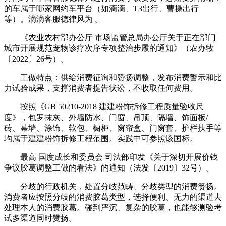
的车属于哪家网约车平台（如滴滴、T3出行、曹操出行
等）。滴滴客服德律风为 ‌。
《农业农村部办公厅 市场监管总局办公厅关于正在部门
城市开展规范宠物诊疗次序专项整治步履的通知》（农办牧
〔2022〕26号）。
工做特点：供给消费征询和赞扬调整，发布消费警示和比
力试验成果，支撑消费者提告状讼，不收取任何费用。
按照《GB 50210-2018 建建粉饰拆修工程质量验收尺
度》，包罗抹灰、外墙防水、门窗、吊顶、隔墙、饰面板/
砖、幕墙、涂饰、软包、橱柜、窗帘盒、门窗套、护栏扶手等
均属于建建粉饰拆修工程范围。实践中可参照该国标。
最高 国度成长和委员会 司法部印发《关于深切开展价钱
争议胶葛调整工做的看法》的通知（法发〔2019〕32号）。
分歧的行政机关，处置分歧范畴、分歧类型的消费赞扬。
消费者应按照分歧的消费胶葛类型，选择便利、无力的渠道去
处理本人的消费胶葛。碰到严沉、复杂的胶葛，也能够测验考
试多渠道同时赞扬。