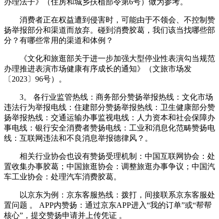
办理法子》（住房和城乡扶植部令第6号）做为参考。
消费者正在权益遭到侵害时，可能由于不领会、不控制赞
扬举报部分和渠道而放弃。碰到消费胶葛，我们该当找哪些部
分？有哪些常用的渠道和体例？
《文化和旅逛部关于进一步加强大型停业性表演勾当规范
办理推进表演市场健康有序成长的通知》（文旅市场发
〔2023〕96号）。
3。 各行业监管热线：商务部分赞扬举报热线：文化市场
违法行为举报电线：住建部分赞扬举报热线：卫生健康部分赞
扬举报热线：交通运输办事监视电线：人力资本和社会保障办
事电线：银行安全消费者赞扬电线：工业和消息化范畴赞扬电
线：互联网违法和不良消息举报德律风？。
相关行业协会也设有赞扬受理机制：中国互联网协会：处
置收集办事胶葛；中国旅逛协会：调整旅逛办事争议；中国汽
车工业协会：处理汽车消费胶葛。
以京东为例：京东‌客服热线‌：拨打，间接联系京东客服处
置问题 。 ‌‌APP内赞扬‌：通过京东APP进入“我的订单”或“帮帮
核心”，提交赞扬申请并上传凭证 。