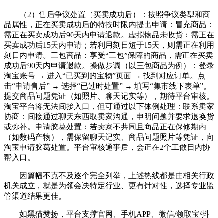
（2）售后争议处置（买卖成功后）：按照争议类型和商
品属性，正在买卖成功后的特按时限内提出申请：冒充商品：
需正在买卖成功后90天内申请退款。虚拟物品未收货：需正在
买卖成功后15天内申请；若利用刻日短于15天，则需正在利用
刻日内申请。三包商品：享受“三包”保障的商品，需正在买卖
成功后90天内申请退款。操做步调（以三包商品为例）：登录
淘宝账号 → 进入“已买到的宝物”页面 → 找到对应订单。点
击“申请售后” → 选择“已过时处置” → 填写“集市线下表单”。
提交商品问题凭证（如照片、聊天记实等），期待平台审核。
淘宝平台将无法间接入口，但可通过以下体例处理：联系卖家
协商：间接通过聊天东西取卖家沟通，申明问题并要求退换货
或弥补。申请胶葛处置：若卖家不共同且商品正在保修期内
（如数码产物），需保留聊天记实、商品问题照片等凭证，向
淘宝申请胶葛处置。平台审核通事后，会正在2个工做日内协
帮入口。
因篇幅不克不及逐个完全列举，上述热线都是由相关行政
机关成立，就是为领会决特定行业、更有针对性，选择专业监
管渠道结果更佳。
如黑猫赞扬，平台支撑官网、手机APP、微信/领取宝/抖