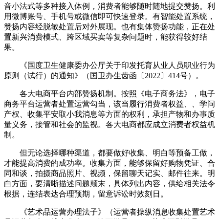
音小法式等多种接入体例，消费者能够随时随地提交赞扬。利
用微博账号、手机号或微信即可快速登录。有智能处置系统，
赞扬内容经脱敏处置后对外展现。也有集体赞扬功能，正在处
置新兴消费模式、跨区域买卖等复杂问题时，能获得较好结
果。
《国度卫生健康委办公厅关于印发托育从业人员职业行为
原则（试行）的通知》（国卫办生齿函〔2022〕414号）。
各大电商平台内部赞扬机制。按照《电子商务法》，电子
商务平台运营者处置运营勾当，该当履行消费者权益、、学问
产权、收集平安取小我消息等方面的权利，承担产物和办事质
量义务，接管和社会的监视。各大电商都应成立消费者权益机
制。
但无论选择哪种渠道，都要做好收集、明白等预备工做，
才能提高消费的成功率。收集方面，能够保留好购物凭证、合
同和谈，拍摄商品照片、视频，保留聊天记实、邮件往来。明
白方面，要清晰描述问题颠末，具体列出内容，供给相关法令
根据，连结表达合理预期，留意诉讼时效刻日。
《艺术品运营办理法子》（运营者操纵消息收集处置艺术