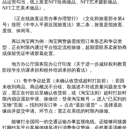
品运营勾当，线上发卖NFT绘画做品、NFT艺术摄影做品、
NFT工艺美术做品）。
《正在线旅逛运营办事办理暂行》（文化和旅逛部令第4
号）按照《中华人平易近国旅逛法》第二条，旅逛是指旅逛、
度假、休闲等。
再以淘宝网为例：淘宝网赞扬需按照订单形态和争议类
型，正在时限内通过平台指定流程操做，超期需联系卖家协商
或保留凭证申请胶葛处置。
地方办公厅国务院办公厅印发《关于进一步减轻权利教育
阶段学生功课承担和校外培训承担的看法》。
（1）售中争议处置（未确认收货或超时打款前）：若因
未收到商品、商品概况不分歧、取描述不符或质量问题发生争
议，需正在付款后至确认收货前，或《淘宝法则》超时打款时
限内倡议退款申请。操做径：登录淘宝账号 → 进入“已买到的
宝物”页面 → 找到对应订单 → 点击“退款/退货” → 选择退款
缘由并提交申请。环节点：需正在系统的时限内操做。
能够打全国同一的交通运输办事监视电线。还能够‌间接拨
打网约车平台客服德律风‌进行消费争议赞扬，必然要弄清晰坐