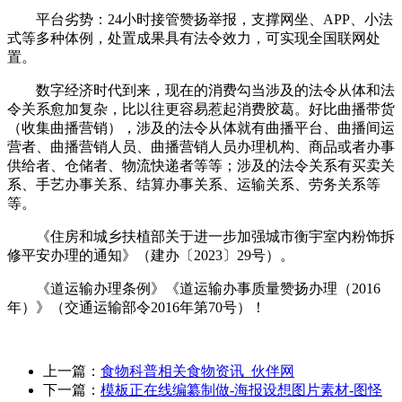
平台劣势：24小时接管赞扬举报，支撑网坐、APP、小法
式等多种体例，处置成果具有法令效力，可实现全国联网处
置。
数字经济时代到来，现在的消费勾当涉及的法令从体和法
令关系愈加复杂，比以往更容易惹起消费胶葛。好比曲播带货
（收集曲播营销），涉及的法令从体就有曲播平台、曲播间运
营者、曲播营销人员、曲播营销人员办理机构、商品或者办事
供给者、仓储者、物流快递者等等；涉及的法令关系有买卖关
系、手艺办事关系、结算办事关系、运输关系、劳务关系等
等。
《住房和城乡扶植部关于进一步加强城市衡宇室内粉饰拆
修平安办理的通知》（建办〔2023〕29号）。
《道运输办理条例》《道运输办事质量赞扬办理（2016
年）》（交通运输部令2016年第70号）！
上一篇：
食物科普相关食物资讯_伙伴网
下一篇：
模板正在线编纂制做-海报设想图片素材-图怪