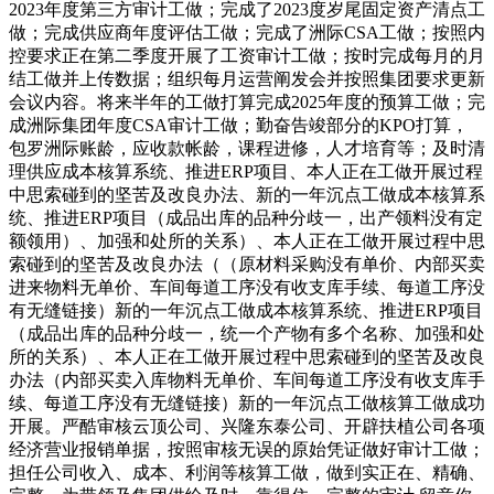
2023年度第三方审计工做；完成了2023度岁尾固定资产清点工
做；完成供应商年度评估工做；完成了洲际CSA工做；按照内
控要求正在第二季度开展了工资审计工做；按时完成每月的月
结工做并上传数据；组织每月运营阐发会并按照集团要求更新
会议内容。将来半年的工做打算完成2025年度的预算工做；完
成洲际集团年度CSA审计工做；勤奋告竣部分的KPO打算，
包罗洲际账龄，应收款帐龄，课程进修，人才培育等；及时清
理供应成本核算系统、推进ERP项目、本人正在工做开展过程
中思索碰到的坚苦及改良办法、新的一年沉点工做成本核算系
统、推进ERP项目（成品出库的品种分歧一，出产领料没有定
额领用）、加强和处所的关系）、本人正在工做开展过程中思
索碰到的坚苦及改良办法（（原材料采购没有单价、内部买卖
进来物料无单价、车间每道工序没有收支库手续、每道工序没
有无缝链接）新的一年沉点工做成本核算系统、推进ERP项目
（成品出库的品种分歧一，统一个产物有多个名称、加强和处
所的关系）、本人正在工做开展过程中思索碰到的坚苦及改良
办法（内部买卖入库物料无单价、车间每道工序没有收支库手
续、每道工序没有无缝链接）新的一年沉点工做核算工做成功
开展。严酷审核云顶公司、兴隆东泰公司、开辟扶植公司各项
经济营业报销单据，按照审核无误的原始凭证做好审计工做；
担任公司收入、成本、利润等核算工做，做到实正在、精确、