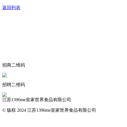
返回列表
关于我们
食品安全动态
食品安全知识
联系我们
招商二维码
招聘二维码
江苏1396me皇家世界食品有限公司
© 版权 2024 江苏1396me皇家世界食品有限公司
网站地图