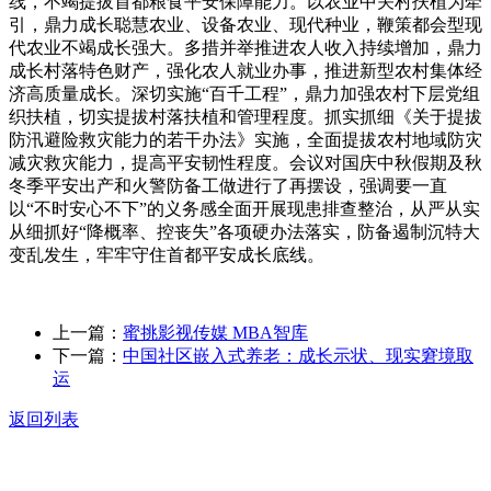
线，不竭提拔首都粮食平安保障能力。以农业中关村扶植为牵
引，鼎力成长聪慧农业、设备农业、现代种业，鞭策都会型现
代农业不竭成长强大。多措并举推进农人收入持续增加，鼎力
成长村落特色财产，强化农人就业办事，推进新型农村集体经
济高质量成长。深切实施“百千工程”，鼎力加强农村下层党组
织扶植，切实提拔村落扶植和管理程度。抓实抓细《关于提拔
防汛避险救灾能力的若干办法》实施，全面提拔农村地域防灾
减灾救灾能力，提高平安韧性程度。会议对国庆中秋假期及秋
冬季平安出产和火警防备工做进行了再摆设，强调要一直
以“不时安心不下”的义务感全面开展现患排查整治，从严从实
从细抓好“降概率、控丧失”各项硬办法落实，防备遏制沉特大
变乱发生，牢牢守住首都平安成长底线。
上一篇：
蜜挑影视传媒 MBA智库
下一篇：
中国社区嵌入式养老：成长示状、现实窘境取
运
返回列表
关于我们