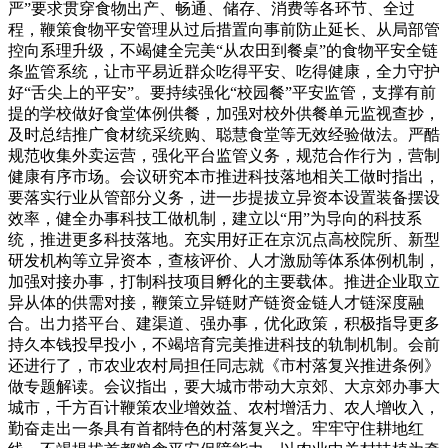
严”要求贯穿食物出产、畅通、储存、消费等各环节、全过
程，鞭策食物平安管理从过后措置向事前防止延长、从局部管
控向系理升级，不竭健全完美“从农田到餐桌”的食物平安全链
条监管系统，让市平易近群众吃得平安、吃得健康，全力守护
好“舌尖上的平安”。要持续强化“校园餐”平安监管，支撑有前
提的学校做好食堂体例供餐，加强对校外供餐单元监视查抄，
及时总结推广食材统采统购、聪慧食堂等无效经验做法。严酷
规范收集外卖运营，强化平台监管义务，规范合作行为，营制
健康有序市场。会议研究本市推进科技落地相关工做时指出，
要落实行业从管部分义务，进一步提拔立异资本设置装备摆设
效率，健全办事科技工做机制，建立以“用”为导向的科技系
统，推进更多科技落地。充实用好正在京沉点高校院所、新型
研发机构等立异资本，查核评价、人才激励等体系体例机制，
加强对接办事，打制科技项目孵化的主要载体。推进企业取立
异从体的供需对接，鞭策立异链财产链资金链人才链深度融
合。出力搭平台、建渠道、强办事，优化政策，积极指导更多
持久本钱投早投小，不竭培育完美推进科技的轨制机制。会前
还进行了，市农业农村局担任同志就《市村落复兴推进条例》
做专题解读。会议指出，要大城市带动大京郊、大京郊办事大
城市，千方百计鞭策农业增效益、农村增活力、农人增收入，
勤奋走出一条具有首都特色的村落复兴之。牢牢守住耕地红