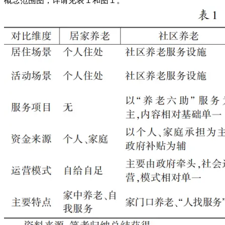
概念范围图，详请见表１和图１。