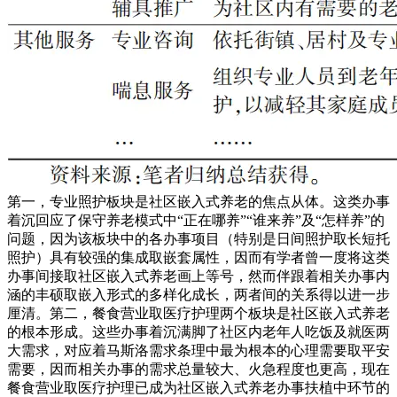
第一，专业照护板块是社区嵌入式养老的焦点从体。这类办事
着沉回应了保守养老模式中“正在哪养”“谁来养”及“怎样养”的
问题，因为该板块中的各办事项目（特别是日间照护取长短托
照护）具有较强的集成取嵌套属性，因而有学者曾一度将这类
办事间接取社区嵌入式养老画上等号，然而伴跟着相关办事内
涵的丰硕取嵌入形式的多样化成长，两者间的关系得以进一步
厘清。第二，餐食营业取医疗护理两个板块是社区嵌入式养老
的根本形成。这些办事着沉满脚了社区内老年人吃饭及就医两
大需求，对应着马斯洛需求条理中最为根本的心理需要取平安
需要，因而相关办事的需求总量较大、火急程度也更高，现在
餐食营业取医疗护理已成为社区嵌入式养老办事扶植中环节的