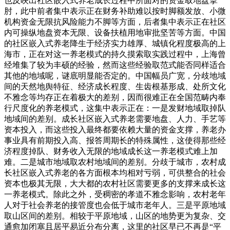
也反映出社区嵌入式养老成长过程中所面对的资金取地盘掣
肘，此中前者集中表示正在财务补助难以按时脚额发放、小微
机构资金无限抗风险能力不脚等方面，后者集中表示正在社区
内可操纵地盘资本无限、设备扶植用地审批坚苦等方面。中国
的社区嵌入式养老降生于经济实力雄厚、城镇化程度极高的上
海市，正在对这一养老模式的持久摸索取实践过程中，上海曾
经堆集了较为丰硕的经验，然而这些经验取范式能否同样适合
其他的地域呢，谜底明显能否定的。中国幅员广宽，分歧地域
间的天然地舆特征、经济成长程度、生齿根基形成、处所文化
不雅念等均存正在着极大的差别，因而很难正在全国范畴内奉
行尺度化的养老模式，这集中表示正在：一是发财地域取掉队
地域间的差别。成长社区嵌入式养老需要地盘、人力、手艺等
资本投入，而这些投入最终都要依赖大量的资金支撑，养老办
事业具有前期投入高、报答周期长的特殊属性，这使得那些经
济程度掉队、财务收入无限的地域成长这一养老模式难上加
难。二是城市地域取农村地域间的差别。分歧于城市，农村成
长社区嵌入式养老的各方面根本均相对亏弱，可供整合的社会
资本也极其无限，大大都的农村社区需要更多的支撑来成长这
一养老模式。除此之外，受稠密的孝道不雅念影响，农村老年
人对于社会养老的接管度也会低于城市老年人。三是平原地域
取山区间的差别。相较于平原地域，山区的地势更为复杂、交
通愈加闭塞且居平易近分布分离，这里的社区早已不再是“平