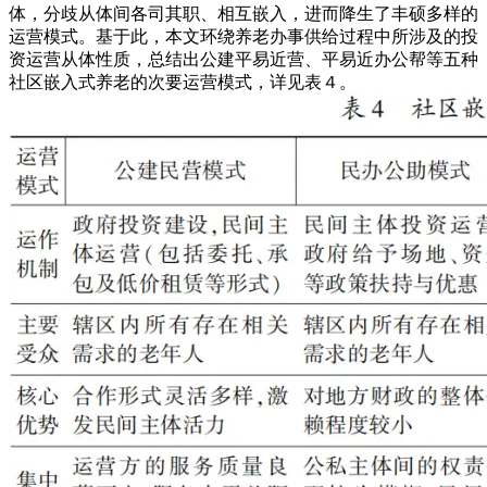
体，分歧从体间各司其职、相互嵌入，进而降生了丰硕多样的
运营模式。基于此，本文环绕养老办事供给过程中所涉及的投
资运营从体性质，总结出公建平易近营、平易近办公帮等五种
社区嵌入式养老的次要运营模式，详见表４。