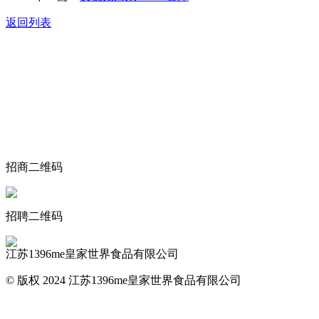
返回列表
关于我们
食品安全动态
食品安全知识
联系我们
招商二维码
招聘二维码
江苏1396me皇家世界食品有限公司
© 版权 2024 江苏1396me皇家世界食品有限公司
网站地图