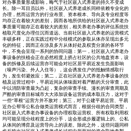
对办事质量形成影响，晦气于社区嵌入式养老的持久不变成
长。除一耳目员以外，社区嵌入式养老成长同样依赖专业化的
办理，然而运营方的行业布景、资本根本、导向及专业程度等
均存正在着较大的差别，因而各地所供给的社区嵌入式养老办
事质量可能存正在着较大的差别，相关养老办事的评估系统扶
植取尺度化办理任沉而道远。当前社区嵌入式养老的运营模式
丰硕多样，正在实践过程中分歧模式的参取从体亦呈现出多元
化的特征，因而正在涉及多方从体好处及权责分派的各环节
中，不免会呈现一系列的协同问题：第一，社区嵌入式养老办
事设备的扶植会正在必然程度上挤占社区的公共地盘资本，设
备的拆修及后续运营亦可能会对社区居平易近发生负面影响
（噪声污染、外人入住等），这会诱发住户的抵触情感取行
为，发生邻避效应；第二，正在社区嵌入式养老办事设备的扶
植及运营过程中，平易近间从体味面对着严酷的天分审查，此
中以消防审查最为凸起，复杂的审查手续、漫长的审查周期及
严酷的审查目标城市大大添加设备运营的成本取压力，这对于
一些“草根”运营方并不敌对；第三，对于公建平易近营、平易
近办公帮等公私合做类运营模式而言，根据分歧的合同类型，
社区嵌入式养老办事设备的办理权取运营权、所有权取利用权
均可能呈现分歧程度上的分手，这会形成步履逻辑上的、公私
从体间的博弈及运营导向上的误差。除此之外，这些问题同样