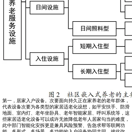
第一，居家入户设备。次要面向持久正在家养老的老年群体，
代表设备次要为各类型的家居适老化设想，如平安扶手、防滑
地面、室内灯、老年坐卧具、老年智能家居、呼叫系统等，这
些家居适老化设备可以或许无效降低老年人居家勾当的难度，
此中部门智能化安拆更是兼具风险预警、告急求帮等联网功
能。多形式、多场景、多功能的入户设备协同共同、彼此弥