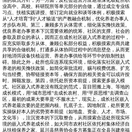
情的双沉方针；另一方面，及社会运营方应逐渐深化取处所职
业高中、高校、科研院所等单元部分的合做，通过成立专业练
习点、扶植实践讲授、签订定向就业和谈等体例，积极摸索
从“人才培育”到“人才输送”的产教融合机制，优化养老办事人
才步队布局。第三，兼顾多方从体需求，细化落实搀扶政策。
优良养老办事资本下沉需要依赖的统筹、社区的支撑、社会的
参取及群众的承认，因而正在成长社区嵌入式养老的过程中，
应充实听取多方从体、兼顾公私部分权益，积极摸索共商共建
共享的合做机制，打通多从体协同过程中的消息壁垒，从而更
好地消弭设备扶植运营、养老办事供给等环节中的轨制性妨
碍。除此之外，处所也应连系现实环境，细化落实社区嵌入式
养老的相关搀扶政策，如简化审批流程、赐与税费优惠、扩充
勾当经费、协帮链接资本等，确保方面的相关资金可以或许按
时、脚额发放。第四，依托处所资本前提，摸索更多嵌入模
式。社区嵌入式养老没有既定的范式，盲目照搬上海、等地的
成长模式，用“城市思维”去成长农村、用“平原思维”去调查山
区，最初的成果大要率是“不服水土”，现实上，成长社区嵌入
式养老最次要的是把握内核、扎底子土、因地制宜，处所要充
实操纵好本人的劣势资本前提（如地盘、资金、人才、市场、
文化等），注沉资本的下沉取整合，从而摸索合适处所现实环
境的嵌入式养老成长径，如大同市农村社区依托村集体经济自
从扶植保养之家、延川县慈善协会多方募集正在全县兴建幸福