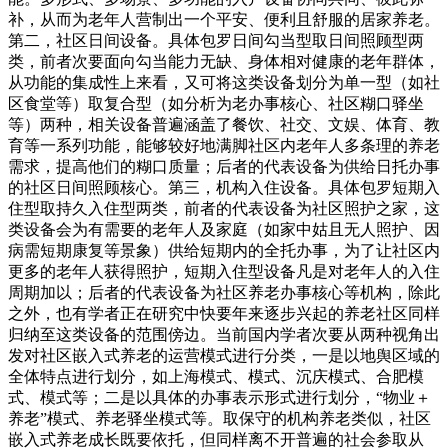
补，从而为老年人营制出一个平安、便利且舒服的居家养老。
第二，社区日间设备。具体包罗日间勾当型取日间照顾型两
类，前者次要面向勾当能力无缺、身体相对健康的老年群体，
从功能的集成性上来看，又可将这类设备划分为单一型（如社
区食堂等）取复合型（如分析为老办事核心、社区糊口驿坐
等）两种，相关设备普遍涵盖了餐饮、社交、文娱、体育、教
育等一系列功能，能够较好地满脚社区内老年人多条理的养老
需求，提高他们的糊口质量；后者的代表设备为供给日托办事
的社区日间照顾核心。第三，机构入住设备。具体包罗短期入
住型取持久入住型两类，前者的代表设备为社区照护之家，这
类设备会为有需要的老年人及家庭（如家中姑且无人照护、因
病需短期康复等景象）供给短期内的全托办事，为了让社区内
更多的老年人获得照护，短期入住型设备凡是对老年人的入住
周期加以；后者的代表设备为社区养老办事核心等机构，除此
之外，也有学者正在研究中快要年来逐步兴起的养老社区同样
归纳至这类设备的范围傍边。当前国内学者次要从两种视角出
发对社区嵌入式养老的运营模式进行分类，一是以地舆区域的
全体特点进行划分，如上海模式、模式、沉庆模式、合肥模
式、模式等；二是以具体的办事表示形式进行划分，“物业＋
养老”模式、养老驿坐模式等。取保守的机构养老类似，社区
嵌入式养老成长既要依托，但同样离不开普遍的社会参取从