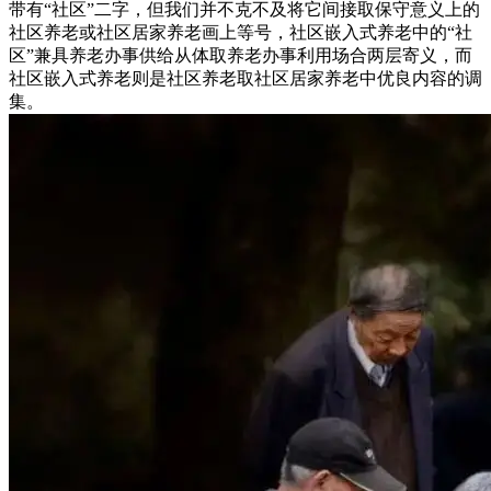
带有“社区”二字，但我们并不克不及将它间接取保守意义上的
社区养老或社区居家养老画上等号，社区嵌入式养老中的“社
区”兼具养老办事供给从体取养老办事利用场合两层寄义，而
社区嵌入式养老则是社区养老取社区居家养老中优良内容的调
集。