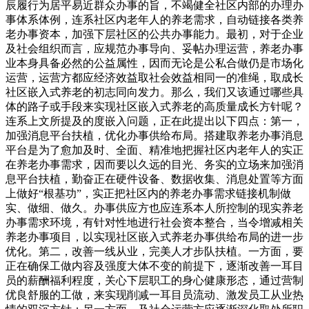
辰履行为居平易近群众办事的旨，不竭健全社区内部的办理办
事体系体例，连系社区内老年人的养老需求，自动链接各类养
老办事资本，加强下层社区的公共办事能力。最初，对于企业
及社会组织而言，应规范办事导向、妥帖办理运营，养老办事
业本身具备必然的公益属性，因而无论是公私合做仍是市场化
运营，运营方都应经济效益取社会效益相同一的准绳，取成长
社区嵌入式养老的初志同向发力。那么，我们又该通过哪些具
体的路子或手段来实现社区嵌入式养老的高质量成长方针呢？
连系上文所提及的度嵌入问题，正在此提出以下四点：第一，
加强消息平台扶植，优化办事供给布局。搭建取养老办事消息
平台是为了愈加及时、全面、精准地把握社区内老年人的实正
在养老办事需求，因而要以久远的目光、务实的立场来加强消
息平台扶植，勤奋正在硬件设备、数据收集、消息处置等方面
上做好“根基功”，实正把社区内的养老办事需求链接机制做
实、做细、做久。办事供应方也应连系本人所控制的现实养老
办事需求环境，有针对性地进行社会资本整合，当令增减相关
养老办事项目，以实现社区嵌入式养老办事供给布局的进一步
优化。第二，改善一线从业，完美人才步队扶植。一方面，要
正在确保工做内容及强度大体不变的前提下，逐渐改善一耳目
员的薪酬福利程度，关心下层职工的身心健康形态，通过营制
优良舒服的工做，来实现削减一耳目员流动、激发员工从业热