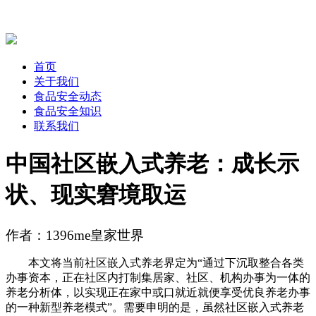
首页
关于我们
食品安全动态
食品安全知识
联系我们
中国社区嵌入式养老：成长示
状、现实窘境取运
作者：1396me皇家世界
本文将当前社区嵌入式养老界定为“通过下沉取整合各类
办事资本，正在社区内打制集居家、社区、机构办事为一体的
养老分析体，以实现正在家中或口就近就便享受优良养老办事
的一种新型养老模式”。需要申明的是，虽然社区嵌入式养老