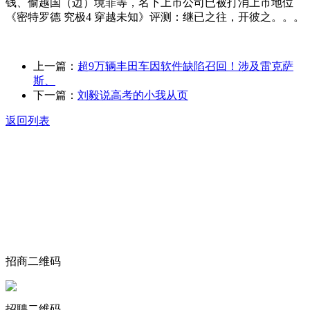
钱、偷越国（边）境罪等，名下上市公司已被打消上市地位
《密特罗德 究极4 穿越未知》评测：继已之往，开彼之。。。
上一篇：
超9万辆丰田车因软件缺陷召回！涉及雷克萨
斯、
下一篇：
刘毅说高考的小我从页
返回列表
关于我们
食品安全动态
食品安全知识
联系我们
招商二维码
招聘二维码